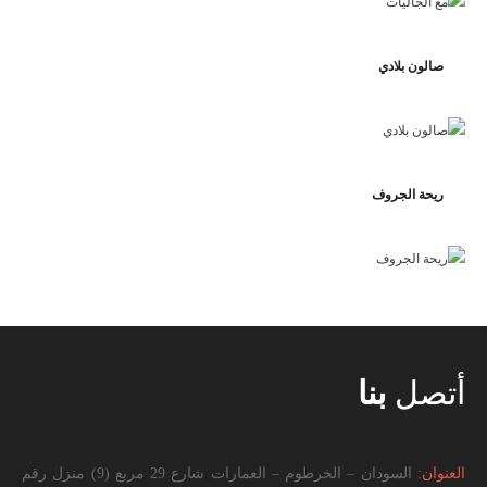
صالون بلادي
ريحة الجروف
أتصل
بنا
العنوان:
السودان – الخرطوم – العمارات شارع 29 مربع (9) منزل رقم