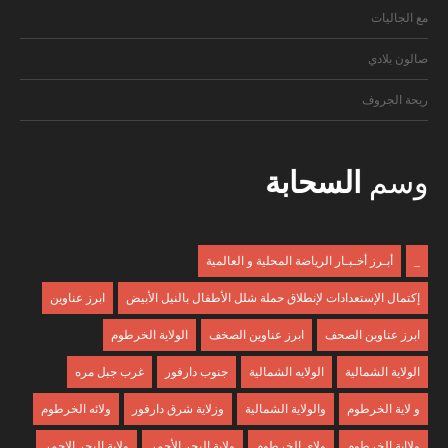
مع الجاليات
صالون بلادي
ريحة الجروف
وسم
السحابة
_
أبـرز أخـبـار الرياضة المحلية و العالمية
إكتمال الإستعدادات لإنطلاق حملة شلل الأطفال بالنيل الأبيض
ابرز عناوين
ابرز عناوين الصحف
ابرز عناوين الصخف
الولاية الخرطوم
الولاية الشمالية
الولايه الشمالية
جنوب دارفور
غرب جبل مره
و لاية الخرطوم
والولاية الشمالية
وزلاية شرق دارفور
ولائه الخرطوم
ولااية الخرطوم
ولاي الخرطوم
ولاية البحر الأحمر
ولاية البحر الاحمر