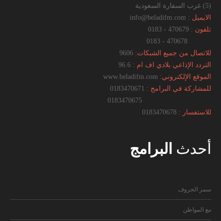
(5) غرب السفارة السعودية
الايميل :
info@beladifm.com
تلفون :
470679 - 0183
470678 - 0183
للاتصال من جميع الشبكات:
9606
التردد الإذاعي بلادي اف ام :
96.6
الموقع الإلكتروني:
www.beladifm.com
للمشاركة في البرامج :
0183470671
0183470675
للاستفسار :
0183470678
أحدث
البرامج
سمر الحروف
مع المواطن