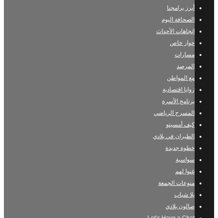
أبرز برامجنا
الصحافة اليوم
إتجاهات الأحداث
حوار خاص
مسارات
المرصد
مع المواطن
زوايا اقتصادية
برنامج الأسرة
المسرح الرياضي
كيف أمسيتو
الطيران في بلادي
خطوة جديدة
سواسية
غنوا لهم
منوعات الجمعة
يلا شباب
صالون بلادي