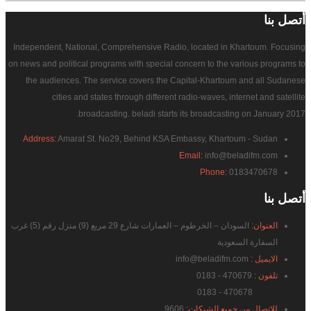
أتصل
بنا
Independent, National, Comprehensive Radio, located in Khartoum. Focusing
on news and political programs with special concern to the various programs to
the audiences. The service covers the Capital-Khartoum and all Sudanese
cities and states through different radio-waves, internet and satellite
broadcasting. beladi starts its broadcasting on January 2017.
Address:
Amarat St. No29, Behind KSA Embassy, Khartoum - Sudan
Email:
info@beladifm.com
Phone:
0183470678
أتصل
بنا
العنوان:
السودان – الخرطوم – العمارات شارع 29 مربع (9) منزل رقم (5) غرب
السفارة السعودية
الايميل :
info@beladifm.com
تلفون :
470679 - 0183
470678 - 0183
للاتصال من جميع الشبكات:
9606