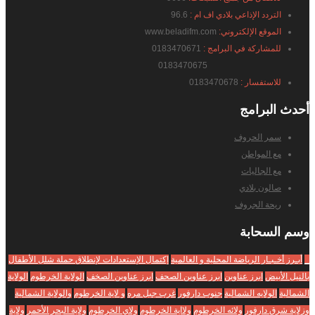
التردد الإذاعي بلادي اف ام :
96.6
الموقع الإلكتروني:
www.beladifm.com
للمشاركة في البرامج :
0183470671
0183470675
للاستفسار :
0183470678
أحدث
البرامج
سمر الحروف
مع المواطن
مع الجاليات
صالون بلادي
ريحة الجروف
وسم
السحابة
_
أبـرز أخـبـار الرياضة المحلية و العالمية
إكتمال الإستعدادات لإنطلاق حملة شلل الأطفال
بالنيل الأبيض
ابرز عناوين
ابرز عناوين الصحف
ابرز عناوين الصخف
الولاية الخرطوم
الولاية
الشمالية
الولايه الشمالية
جنوب دارفور
غرب جبل مره
و لاية الخرطوم
والولاية الشمالية
وزلاية شرق دارفور
ولائه الخرطوم
ولااية الخرطوم
ولاي الخرطوم
ولاية البحر الأحمر
ولاية