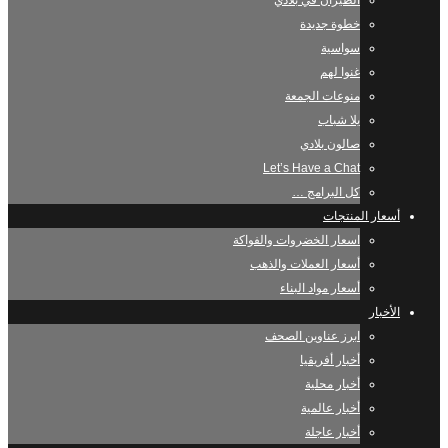
الطيران في بلادي
خطوة جديدة
سواسية
غنوا لهم
منوعات الجمعة
يلا شباب
صالون بلادي
Let’s Have a Chat
كل البرامج …
أسعار المنتجات
اسعار الخضروات والفواكة
أسعار العملات والذهب
أسعار مواد البناء
الأخبار
ابرز عناوين الصحف
أخبار أفريقيا
أخبار محلية
أخبار عالمية
أخبار عاجلة