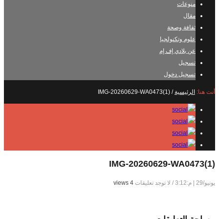
منوعات
مقال
ثقافة وصحة
علوم وتكنولجيا
عن بلادي إف إم
تسجيل
تسجيل دخول
أنت هنا:
الرئيسية
/
IMG-20260629-WA0473(1)
IMG-20260629-WA0473(1)
يونيو/29 | م:3:12
/
لا توجد تعليقات
4 views