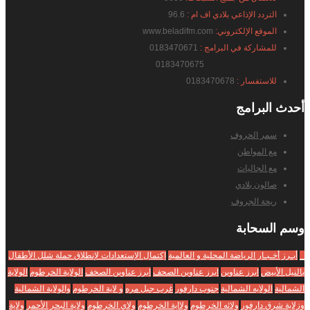
التردد الإذاعي بلادي اف ام :
96.6
الموقع الإلكتروني:
www.beladifm.com
للمشاركة في البرامج :
0183470671
0183470675
للاستفسار :
0183470678
أحدث
البرامج
سمر الحروف
مع المواطن
مع الجاليات
صالون بلادي
ريحة الجروف
وسم
السحابة
_
أبـرز أخـبـار الرياضة المحلية و العالمية
إكتمال الإستعدادات لإنطلاق حملة شلل الأطفال
بالنيل الأبيض
ابرز عناوين
ابرز عناوين الصحف
ابرز عناوين الصخف
الولاية الخرطوم
الولاية
الشمالية
الولايه الشمالية
جنوب دارفور
غرب جبل مره
و لاية الخرطوم
والولاية الشمالية
وزلاية شرق دارفور
ولائه الخرطوم
ولااية الخرطوم
ولاي الخرطوم
ولاية البحر الأحمر
ولاية