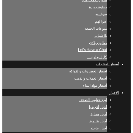
الطيران في بلادي
خطوة جديدة
سواسية
غنوا لهم
منوعات الجمعة
يلا شباب
صالون بلادي
Let’s Have a Chat
كل البرامج …
أسعار المنتجات
اسعار الخضروات والفواكة
أسعار العملات والذهب
أسعار مواد البناء
الأخبار
ابرز عناوين الصحف
أخبار أفريقيا
أخبار محلية
أخبار عالمية
أخبار عاجلة