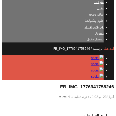
منوعات
مقال
ثقافة وصحة
علوم وتكنولجيا
عن بلادي إف إم
تسجيل
تسجيل دخول
أنت هنا:
الرئيسية
/
FB_IMG_1776941758246
FB_IMG_1776941758246
أبريل/23 | م:1:02
/
لا توجد تعليقات
4 views