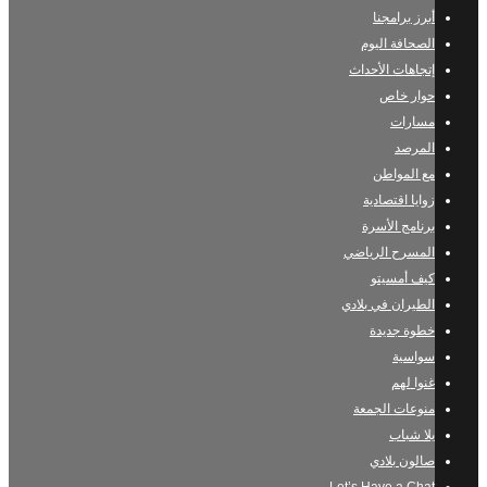
أبرز برامجنا
الصحافة اليوم
إتجاهات الأحداث
حوار خاص
مسارات
المرصد
مع المواطن
زوايا اقتصادية
برنامج الأسرة
المسرح الرياضي
كيف أمسيتو
الطيران في بلادي
خطوة جديدة
سواسية
غنوا لهم
منوعات الجمعة
يلا شباب
صالون بلادي