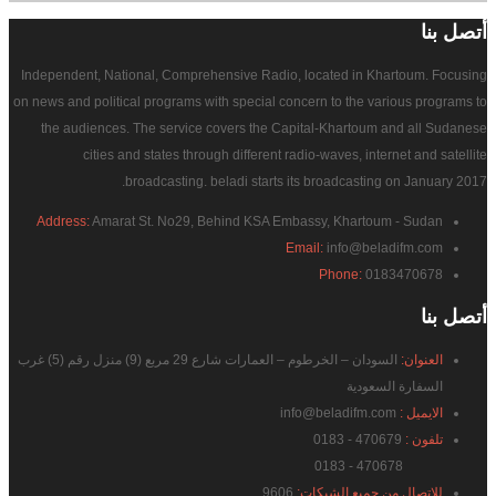
أتصل
بنا
Independent, National, Comprehensive Radio, located in Khartoum. Focusing
on news and political programs with special concern to the various programs to
the audiences. The service covers the Capital-Khartoum and all Sudanese
cities and states through different radio-waves, internet and satellite
broadcasting. beladi starts its broadcasting on January 2017.
Address:
Amarat St. No29, Behind KSA Embassy, Khartoum - Sudan
Email:
info@beladifm.com
Phone:
0183470678
أتصل
بنا
العنوان:
السودان – الخرطوم – العمارات شارع 29 مربع (9) منزل رقم (5) غرب
السفارة السعودية
الايميل :
info@beladifm.com
تلفون :
470679 - 0183
470678 - 0183
للاتصال من جميع الشبكات:
9606