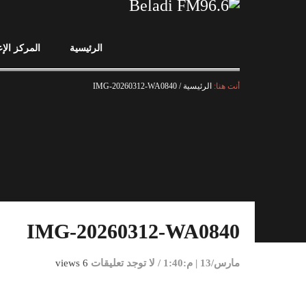
الرئيسية
المركز الإ
أنت هنا:
الرئيسية
/
IMG-20260312-WA0840
IMG-20260312-WA0840
مارس/13 | م:1:40
/
لا توجد تعليقات
6 views