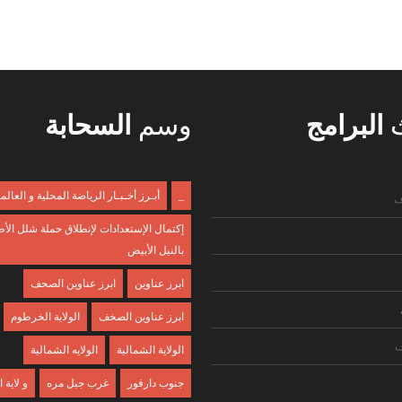
ث
البرامج
وسم
السحابة
_
أبـرز أخـبـار الرياضة المحلية و العالم
ف
إكتمال الإستعدادات لإنطلاق حملة شلل الأ
بالنيل الأبيض
ابرز عناوين
ابرز عناوين الصحف
ابرز عناوين الصخف
الولاية الخرطوم
ف
الولاية الشمالية
الولايه الشمالية
جنوب دارفور
غرب جبل مره
و لاية