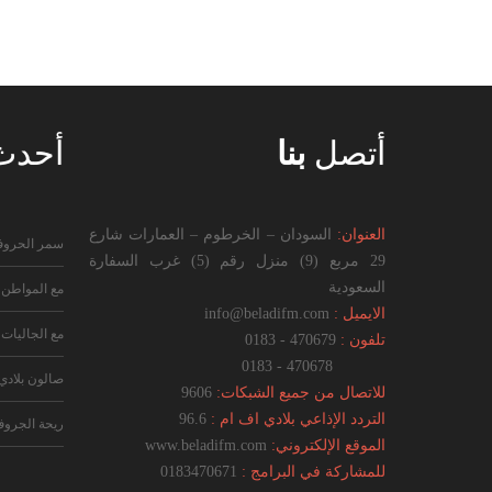
أتصل
بنا
أحد
العنوان:
السودان – الخرطوم – العمارات شارع
سمر الحرو
29 مربع (9) منزل رقم (5) غرب السفارة
السعودية
مع المواطن
الايميل :
info@beladifm.com
مع الجاليات
تلفون :
470679 - 0183
470678 - 0183
صالون بلادي
للاتصال من جميع الشبكات:
9606
التردد الإذاعي بلادي اف ام :
96.6
ريحة الجرو
الموقع الإلكتروني:
www.beladifm.com
للمشاركة في البرامج :
0183470671