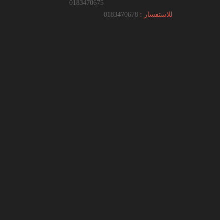
0183470675
للاستفسار :
0183470678