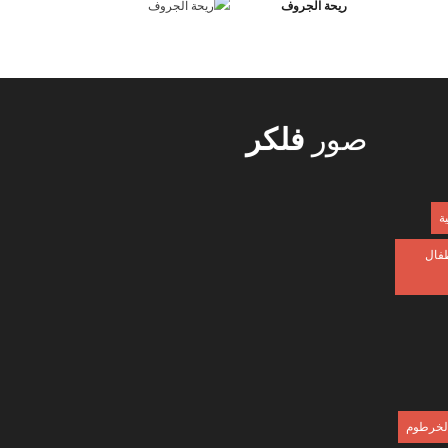
ريحة الجروف
صور
فلكر
ية
طفال
 الخرطوم