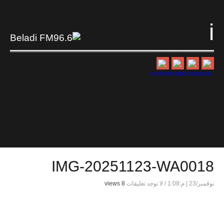
i
IMG-20251123-WA0018
نوفمبر/23 | م:1:08
/
لا توجد تعليقات
8 views