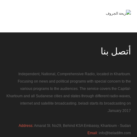
أتصل
بنا
Independent, National, Comprehensive Radio, located in Khartoum.
Focusing on news and political programs with special concern to the
various programs to the audiences. The service covers the Capital-
Khartoum and all Sudanese cities and states through different radio-waves,
internet and satellite broadcasting. beladi starts its broadcasting on
January 2017.
Address:
Amarat St. No29, Behind KSA Embassy, Khartoum - Sudan
Email:
info@beladifm.com