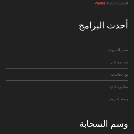
Phone:
0183470678
أحدث
البرامج
سمر الحروف
مع المواطن
مع الجاليات
صالون بلادي
ريحة الجروف
وسم
السحابة