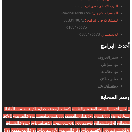
التردد الإذاعي بلادي اف ام :
96.6
الموقع الإلكتروني:
www.beladifm.com
للمشاركة في البرامج :
0183470671
0183470675
للاستفسار :
0183470678
أحدث
البرامج
سمر الحروف
مع المواطن
مع الجاليات
صالون بلادي
ريحة الجروف
وسم
السحابة
_
أبـرز أخـبـار الرياضة المحلية و العالمية
إكتمال الإستعدادات لإنطلاق حملة شلل الأطفال
بالنيل الأبيض
ابرز عناوين
ابرز عناوين الصحف
ابرز عناوين الصخف
الولاية الخرطوم
الولاية
الشمالية
الولايه الشمالية
جنوب دارفور
غرب جبل مره
و لاية الخرطوم
والولاية الشمالية
وزلاية شرق دارفور
ولائه الخرطوم
ولااية الخرطوم
ولاي الخرطوم
ولاية البحر الأحمر
ولاية