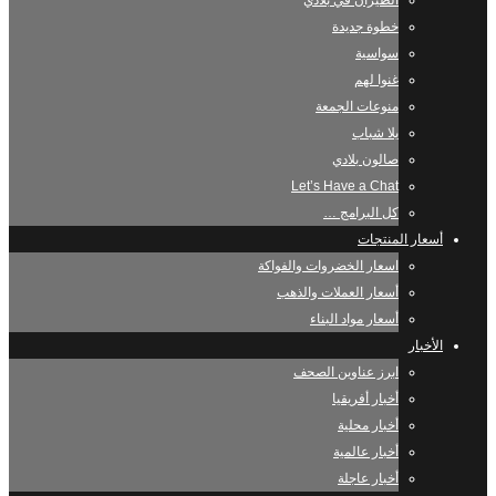
الطيران في بلادي
خطوة جديدة
سواسية
غنوا لهم
منوعات الجمعة
يلا شباب
صالون بلادي
Let’s Have a Chat
كل البرامج …
أسعار المنتجات
اسعار الخضروات والفواكة
أسعار العملات والذهب
أسعار مواد البناء
الأخبار
ابرز عناوين الصحف
أخبار أفريقيا
أخبار محلية
أخبار عالمية
أخبار عاجلة