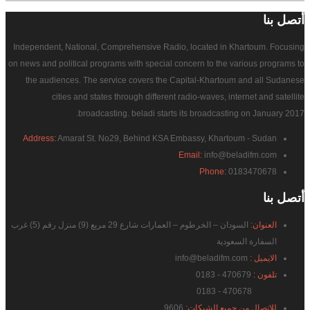
أتصل
بنا
Independent, National, Comprehensive Radio, located in Khartoum. Focusing
on news and political programs with special concern to the various programs to
the audiences. The service covers the Capital-Khartoum and all Sudanese
cities and states through different radio-waves, internet and satellite
broadcasting. beladi starts its broadcasting on January 2017.
Address:
Amarat St. No29, Behind KSA Embassy, Khartoum - Sudan
Email:
info@beladifm.com
Phone:
0183470678
أتصل
بنا
العنوان:
السودان – الخرطوم – العمارات شارع 29 مربع (9) منزل رقم (5) غرب
السفارة السعودية
الايميل :
info@beladifm.com
تلفون :
470679 - 0183
470678 - 0183
للاتصال من جميع الشبكات:
9606