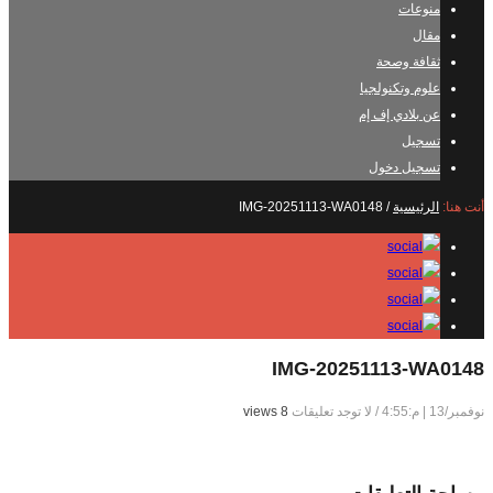
منوعات
مقال
ثقافة وصحة
علوم وتكنولجيا
عن بلادي إف إم
تسجيل
تسجيل دخول
أنت هنا:
الرئيسية
/
IMG-20251113-WA0148
IMG-20251113-WA0148
نوفمبر/13 | م:4:55
/
لا توجد تعليقات
8 views