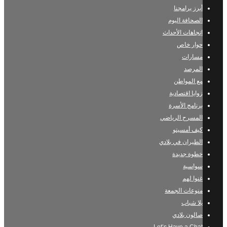
أبرز برامجنا
الصحافة اليوم
إتجاهات الأحداث
حوار خاص
مسارات
المرصد
مع المواطن
زوايا اقتصادية
برنامج الأسرة
المسرح الرياضي
كيف أمسيتو
الطيران في بلادي
خطوة جديدة
سواسية
غنوا لهم
منوعات الجمعة
يلا شباب
صالون بلادي