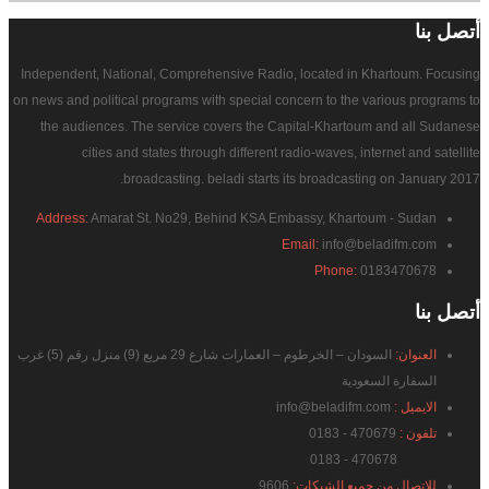
أتصل
بنا
Independent, National, Comprehensive Radio, located in Khartoum. Focusing
on news and political programs with special concern to the various programs to
the audiences. The service covers the Capital-Khartoum and all Sudanese
cities and states through different radio-waves, internet and satellite
broadcasting. beladi starts its broadcasting on January 2017.
Address:
Amarat St. No29, Behind KSA Embassy, Khartoum - Sudan
Email:
info@beladifm.com
Phone:
0183470678
أتصل
بنا
العنوان:
السودان – الخرطوم – العمارات شارع 29 مربع (9) منزل رقم (5) غرب
السفارة السعودية
الايميل :
info@beladifm.com
تلفون :
470679 - 0183
470678 - 0183
للاتصال من جميع الشبكات:
9606