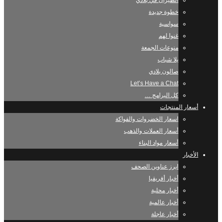
الطيران في بلادي
خطوة جديدة
سواسية
غنوا لهم
منوعات الجمعة
يلا شباب
صالون بلادي
Let’s Have a Chat
كل البرامج …
أسعار المنتجات
اسعار الخضروات والفواكة
أسعار العملات والذهب
أسعار مواد البناء
الأخبار
ابرز عناوين الصحف
أخبار أفريقيا
أخبار محلية
أخبار عالمية
أخبار عاجلة