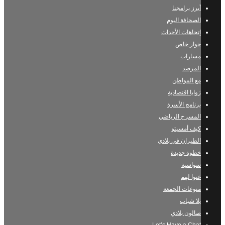
أبرز برامجنا
الصحافة اليوم
إتجاهات الأحداث
حوار خاص
مسارات
المرصد
مع المواطن
زوايا اقتصادية
برنامج الأسرة
المسرح الرياضي
كيف أمسيتو
الطيران في بلادي
خطوة جديدة
سواسية
غنوا لهم
منوعات الجمعة
يلا شباب
صالون بلادي