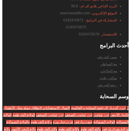
التردد الإذاعي بلادي اف ام :
96.6
الموقع الإلكتروني:
www.beladifm.com
للمشاركة في البرامج :
0183470671
0183470675
للاستفسار :
0183470678
أحدث
البرامج
سمر الحروف
مع المواطن
مع الجاليات
صالون بلادي
ريحة الجروف
وسم
السحابة
_
أبـرز أخـبـار الرياضة المحلية و العالمية
إكتمال الإستعدادات لإنطلاق حملة شلل الأطفال
بالنيل الأبيض
ابرز عناوين
ابرز عناوين الصحف
ابرز عناوين الصخف
الولاية الخرطوم
الولاية
الشمالية
الولايه الشمالية
جنوب دارفور
غرب جبل مره
و لاية الخرطوم
والولاية الشمالية
وزلاية شرق دارفور
ولائه الخرطوم
ولااية الخرطوم
ولاي الخرطوم
ولاية البحر الأحمر
ولاية