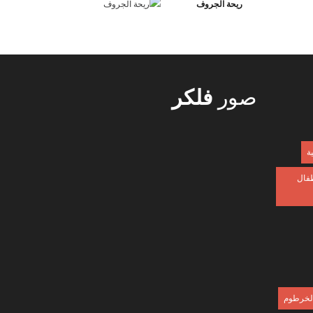
ريحة الجروف
صور
فلكر
ية
طفال
 الخرطوم