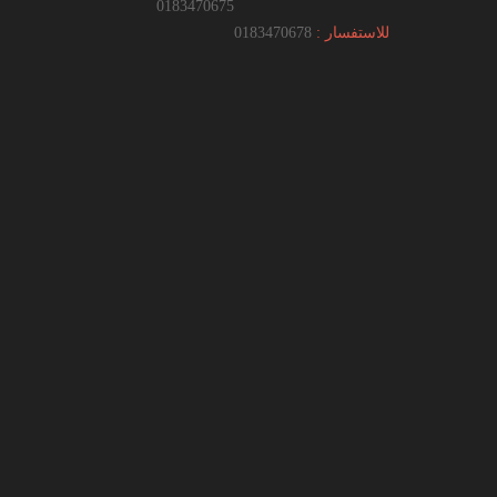
0183470675
للاستفسار :
0183470678