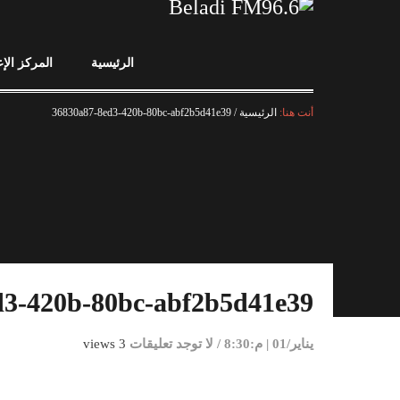
الرئيسية
المركز الإ
أنت هنا:
الرئيسية
/
36830a87-8ed3-420b-80bc-abf2b5d41e39
d3-420b-80bc-abf2b5d41e39
يناير/01 | م:8:30
/
لا توجد تعليقات
3 views