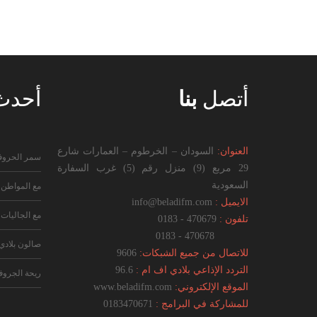
أتصل
بنا
أحد
العنوان:
السودان – الخرطوم – العمارات شارع
سمر الحرو
29 مربع (9) منزل رقم (5) غرب السفارة
السعودية
مع المواطن
الايميل :
info@beladifm.com
مع الجاليات
تلفون :
470679 - 0183
470678 - 0183
صالون بلادي
للاتصال من جميع الشبكات:
9606
التردد الإذاعي بلادي اف ام :
96.6
ريحة الجرو
الموقع الإلكتروني:
www.beladifm.com
للمشاركة في البرامج :
0183470671