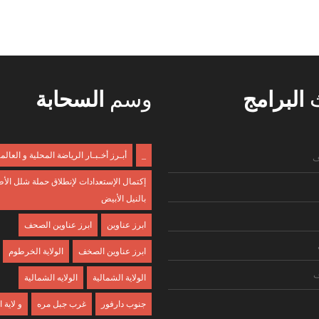
ث
البرامج
وسم
السحابة
_
أبـرز أخـبـار الرياضة المحلية و العالم
ف
إكتمال الإستعدادات لإنطلاق حملة شلل الأ
بالنيل الأبيض
ابرز عناوين
ابرز عناوين الصحف
ابرز عناوين الصخف
الولاية الخرطوم
ف
الولاية الشمالية
الولايه الشمالية
جنوب دارفور
غرب جبل مره
و لاية