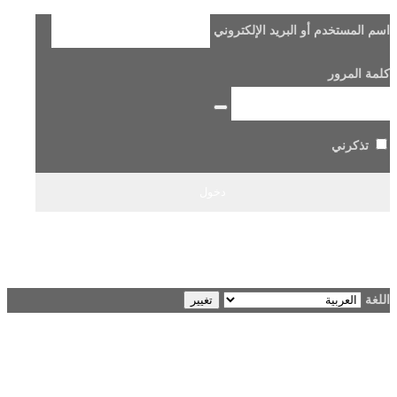
اسم المستخدم أو البريد الإلكتروني
كلمة المرور
تذكرني
هل فقدت كلمة مرورك؟
→ الانتقال إلى Beladi FM96.6
اللغة