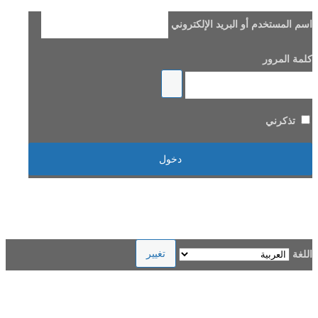
اسم المستخدم أو البريد الإلكتروني
كلمة المرور
تذكرني
هل فقدت كلمة مرورك؟
→ الانتقال إلى Beladi FM96.6
اللغة