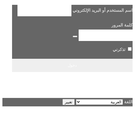
اسم المستخدم أو البريد الإلكتروني
كلمة المرور
تذكرني
هل فقدت كلمة مرورك؟
→ الانتقال إلى Beladi FM96.6
اللغة