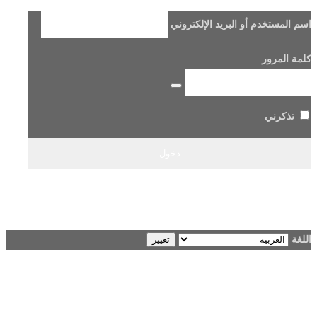
اسم المستخدم أو البريد الإلكتروني
كلمة المرور
تذكرني
هل فقدت كلمة مرورك؟
→ الانتقال إلى Beladi FM96.6
اللغة