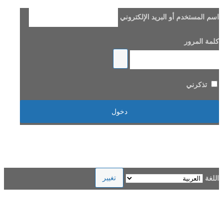
اسم المستخدم أو البريد الإلكتروني
كلمة المرور
تذكرني
هل فقدت كلمة مرورك؟
→ الانتقال إلى Beladi FM96.6
اللغة