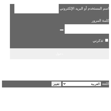
اسم المستخدم أو البريد الإلكتروني
كلمة المرور
تذكرني
هل فقدت كلمة مرورك؟
→ الانتقال إلى Beladi FM96.6
اللغة