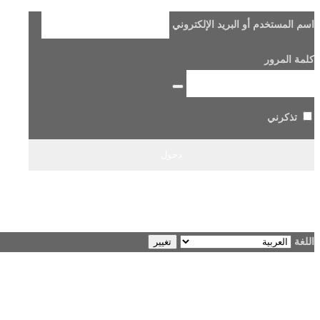
اسم المستخدم أو البريد الإلكتروني
كلمة المرور
تذكرني
هل فقدت كلمة مرورك؟
→ الانتقال إلى Beladi FM96.6
اللغة