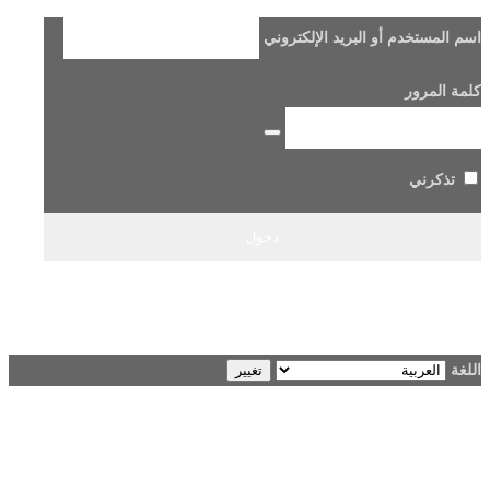
اسم المستخدم أو البريد الإلكتروني
كلمة المرور
تذكرني
هل فقدت كلمة مرورك؟
→ الانتقال إلى Beladi FM96.6
اللغة