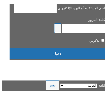
اسم المستخدم أو البريد الإلكتروني
كلمة المرور
تذكرني
هل فقدت كلمة مرورك؟
→ الانتقال إلى Beladi FM96.6
اللغة