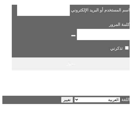
اسم المستخدم أو البريد الإلكتروني
كلمة المرور
تذكرني
هل فقدت كلمة مرورك؟
→ الانتقال إلى Beladi FM96.6
اللغة