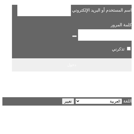
اسم المستخدم أو البريد الإلكتروني
كلمة المرور
تذكرني
هل فقدت كلمة مرورك؟
→ الانتقال إلى Beladi FM96.6
اللغة