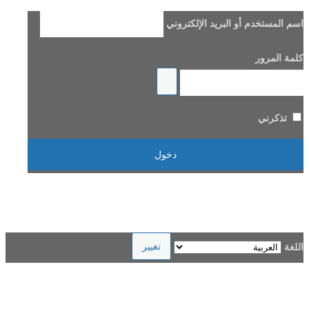
اسم المستخدم أو البريد الإلكتروني
كلمة المرور
تذكرني
هل فقدت كلمة مرورك؟
→ الانتقال إلى Beladi FM96.6
اللغة