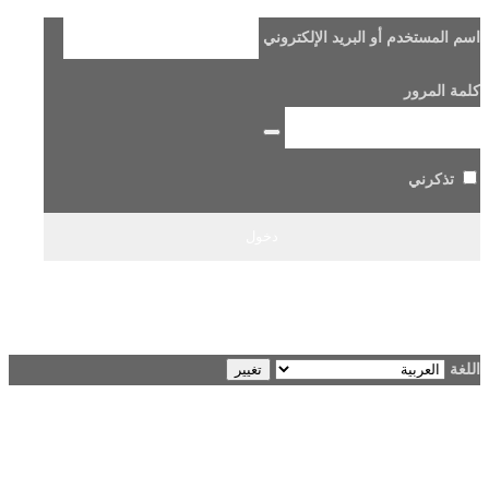
اسم المستخدم أو البريد الإلكتروني
كلمة المرور
تذكرني
هل فقدت كلمة مرورك؟
→ الانتقال إلى Beladi FM96.6
اللغة