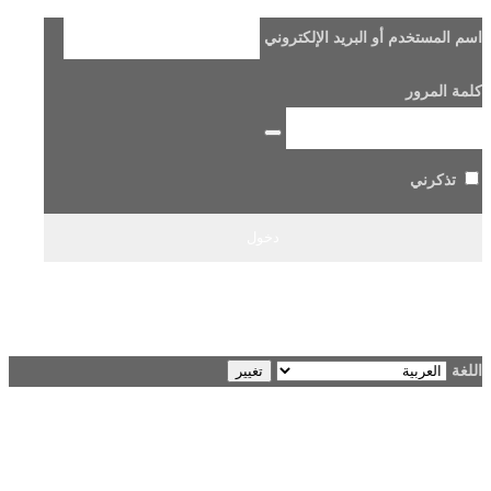
اسم المستخدم أو البريد الإلكتروني
كلمة المرور
تذكرني
هل فقدت كلمة مرورك؟
→ الانتقال إلى Beladi FM96.6
اللغة