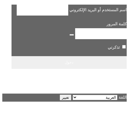
اسم المستخدم أو البريد الإلكتروني
كلمة المرور
تذكرني
هل فقدت كلمة مرورك؟
→ الانتقال إلى Beladi FM96.6
اللغة