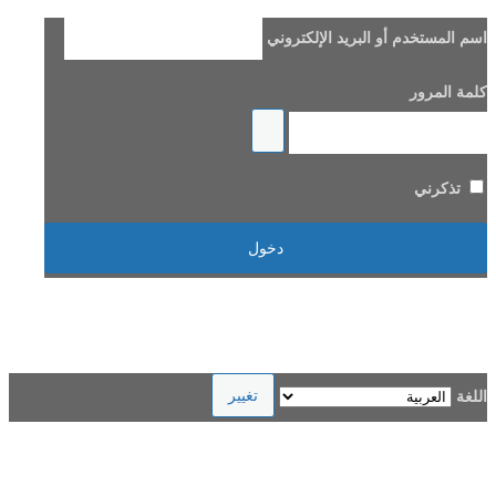
اسم المستخدم أو البريد الإلكتروني
كلمة المرور
تذكرني
هل فقدت كلمة مرورك؟
→ الانتقال إلى Beladi FM96.6
اللغة