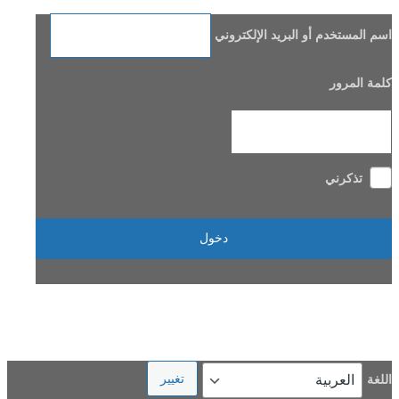
اسم المستخدم أو البريد الإلكتروني
كلمة المرور
تذكرني
هل فقدت كلمة مرورك؟
→ الانتقال إلى Beladi FM96.6
اللغة