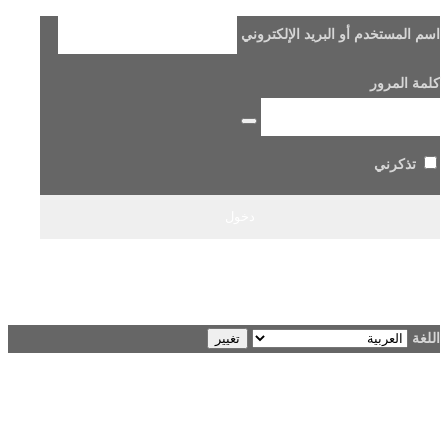
اسم المستخدم أو البريد الإلكتروني
كلمة المرور
تذكرني
هل فقدت كلمة مرورك؟
→ الانتقال إلى Beladi FM96.6
اللغة