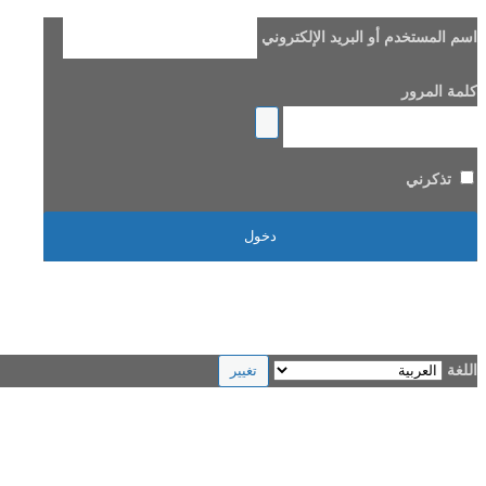
اسم المستخدم أو البريد الإلكتروني
كلمة المرور
تذكرني
هل فقدت كلمة مرورك؟
→ الانتقال إلى Beladi FM96.6
اللغة