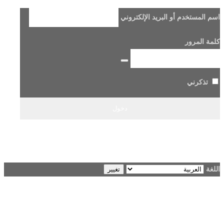
اسم المستخدم أو البريد الإلكتروني
كلمة المرور
تذكرني
هل فقدت كلمة مرورك؟
→ الانتقال إلى Beladi FM96.6
اللغة