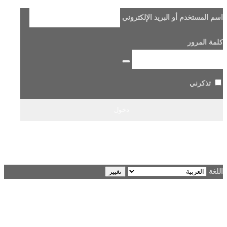
اسم المستخدم أو البريد الإلكتروني
كلمة المرور
تذكرني
هل فقدت كلمة مرورك؟
→ الانتقال إلى Beladi FM96.6
اللغة