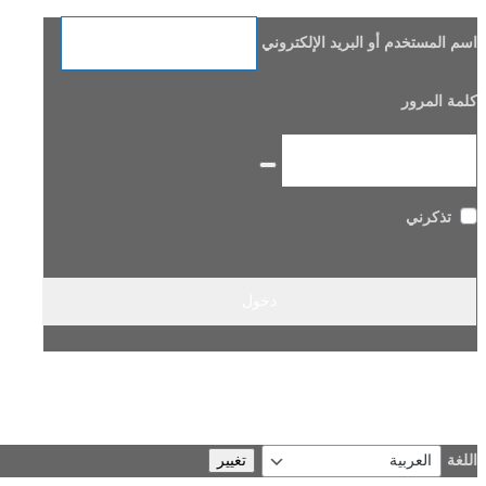
اسم المستخدم أو البريد الإلكتروني
كلمة المرور
تذكرني
هل فقدت كلمة مرورك؟
→ الانتقال إلى Beladi FM96.6
اللغة