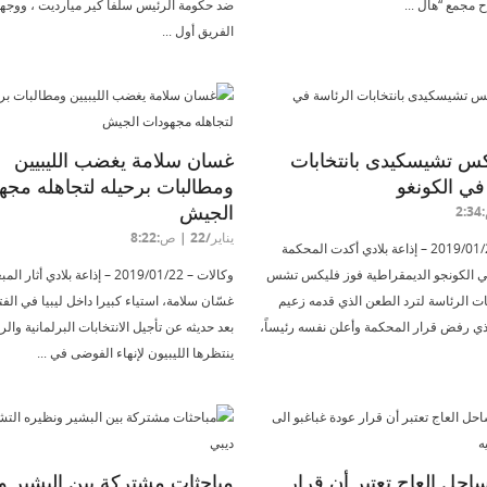
 مجمع “هال ...
ضد حكومة الرئيس سلفا كير ميارديت ، ووجه
الفريق أول ...
كس تشيسكيدى بانتخابات
غسان سلامة يغضب الليبيين
في الكونغو
ومطالبات برحيله لتجاهله مجه
الجيش
يناير/22 | ص:8:22
وكالات – 2019/01/20 – إذاعة بلادي أكدت المحكمة
ي الكونجو الديمقراطية فوز فليكس تشس
وكالات – 2019/01/22 – إذاعة بلادي أ
ات الرئاسة لترد الطعن الذي قدمه زعيم
غسّان سلامة، استياء كبيرا داخل ليبيا في الفت
ذي رفض قرار المحكمة وأعلن نفسه رئيساً،
بعد حديثه عن تأجيل الانتخابات البرلمانية والر
ينتظرها الليبيون لإنهاء الفوضى في ...
حل العاج تعتبر أن قرار
مباحثات مشتركة بين البشير و