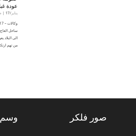
عودة غباغ
يناير/17 | ص:8:40
ساحل العاج 
الى البلاد يع
من تهم ارتكا
صور
فلكر
وسم