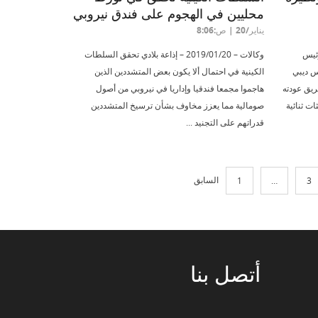
محليين في الهجوم على فندق نيروبي
يناير/20 | ص:8:06
1-01-2019 عقد رئيس
وكالات – 2019/01/20 – إذاعة بلادي تحقق السلطات
س ديبي
الكينية في احتمال ألا يكون بعض المتشددين الذين
ريق عودته
هاجموا مجمعا فندقيا وإداريا في نيروبي من أصول
ات ثنائية
صومالية مما يعزز مخاوف بشأن ترسيخ المتشددين
قدراتهم على التجنيد ...
السابق
1
…
3
أتصل
بنا