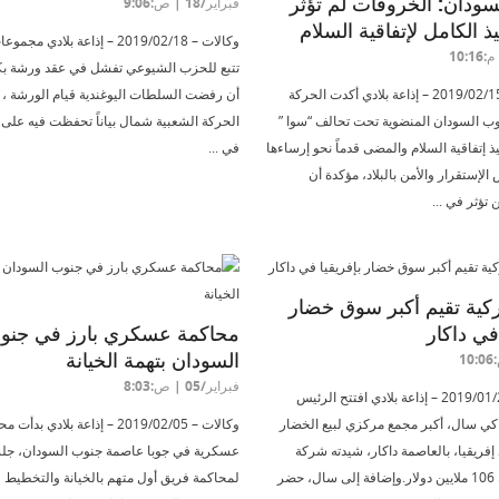
ودان: الخروقات لم تؤثر
فبراير/18 | ص:9:06
ذ الكامل لإتفاقية السلام
وكالات – 2019/02/18 – إذاعة بلادي
تتبع للحزب الشيوعي تفشل في عقد ورشة بكم
الخرطوم– 2019/02/15 – إذاعة بلادي أكدت الحركة
أن رفضت السلطات اليوغندية قيام الورشة ، 
وب السودان المنضوية تحت تحالف “سوا ”
الحركة الشعبية شمال بياناً تحفظت فيه على
فيذ إتفاقية السلام والمضى قدماً نحو إرساءها
في ...
إستقرار والأمن بالبلاد، مؤكدة أن
تؤثر في ...
كية تقيم أكبر سوق خضار
 في داكار
محاكمة عسكري بارز في جنو
السودان بتهمة الخيانة
فبراير/05 | ص:8:03
وكالات – 2019/01/25 – إذاعة بلادي افتتح الرئيس
كي سال، أكبر مجمع مركزي لبيع الخضار
وكالات – 2019/02/05 – إذاعة بلادي بدأ
إفريقيا، بالعاصمة داكار، شيدته شركة
عسكرية في جوبا عاصمة جنوب السودان، جل
تركية، بقيمة 106 ملايين دولار.وإضافة إلى سال، حضر
لمحاكمة فريق أول متهم بالخيانة والتخطيط لل