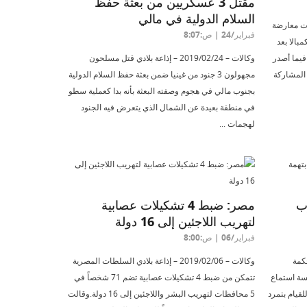
مقتل 3 عسكريين من بعثة حفظ
السلام الدولية في مالي
 مجموعات معارضة
فبراير/24 | ص:8:07
بالا بعد
فيما أصدر
وكالات – 2019/02/24 – إذاعة بلادي قتل مسلحون
 المشاركة
مجهولون 3 جنود من غينيا ضمن بعثة حفظ السلام الدولية
بجنوب مالي في هجوم وصفته البعثة بأنه بدا كعملية سطو
في منطقة بعيدة عن الشمال الذي يتعرض فيه الجنود
لهجمات ...
ب
مصر: ضبط 4 تشكيلات عصابية
لتهريب اللاجئين إلى 16 دولة
فبراير/06 | ص:8:00
ت محكمة
وكالات – 2019/02/06 – إذاعة بلادي السلطات المصرية
سة استماع
تتمكن من ضبط 4 تشكيلات عصابية تضم 71 شخصاً في
قيام بتمرد
5 محافظات لتهريب البشر واللاجئين إلى 16 دولة.وقالت