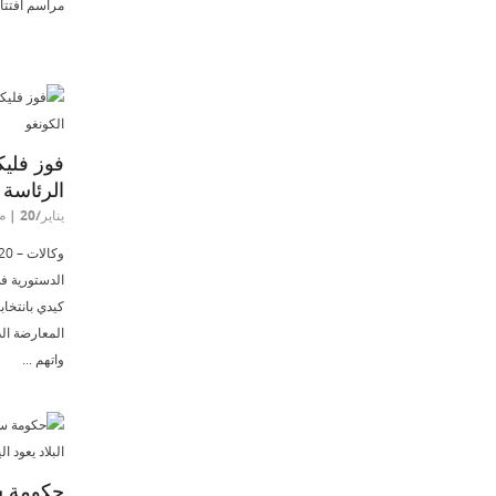
مراسم افتتاح
فوز فلي
الرئاسة 
يناير/20 | م:2:34
الدستورية ف
كيدي بانتخاب
المعارضة ال
واتهم ...
حكومة سا