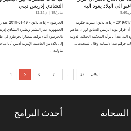
بو الى البلاد يعود اليه
التشادي إدريس ديبي
يناير/19 | م:12:34
وكالات – 2019/01/17 – إذاعة بلادي اعتبرت حكومة
الخرطوم – إذاعة بلادي – 9
أن قرار عودة الرئيس السابق لوران غباغبو
الجمهورية عمر البشير ونظيره التشادي إدري
ود اليه، بعد أن برأته المحكمة الجنائية الدولية
بالخرطوم أثناء توقفه بمطار الخرطوم في ط
ب جرائم ضد الانسانية.وقال المتحدث ...
إلى بلاده من العاصمة الإثيوبية أديس أبابا مباحث
تناولت ...
التالي
5
4
6
7
…
27
السحابة
أحدث
البرامج