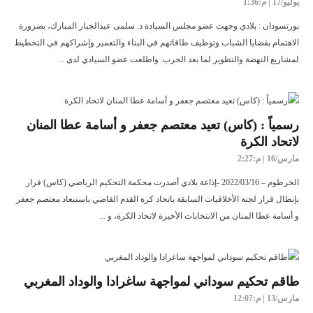
يوليو/17 | م:1:36
بورتسودان : بلادي وجهت عضو مجلس السيادة د. سلمى عبدالجبار المبارك، بضرورة
الاهتمام بقضايا الشباب وتوظيف طاقاتهم في البناء والتعمير وإشراكهم في التخطيط
لمشاريع النهضة والتطوير لما بعد الحرب. واطلعت عضو السيادي لدى ...
رسمياً : (كاس) تعيد معتصم جعفر و أسامة عطا المنان
لاتحاد الكرة
مارس/16 | م:2:27
الخرطوم – 2022/03/16 -إذاعة بلادي أصدرت محكمة التحكيم الرياضي (كاس) قرار
بإبطال قرار لجنة الأخلاقيات السابقة باتحاد كرة القدم القاضي باستبعاد معتصم جعفر
و أسامة عطا المنان من الانتخابات الأخيرة لاتحاد الكرة، و ...
طاقم تحكيم سوداني لمواجهة ساغرادا والوداد المغربي
مارس/13 | م:12:07