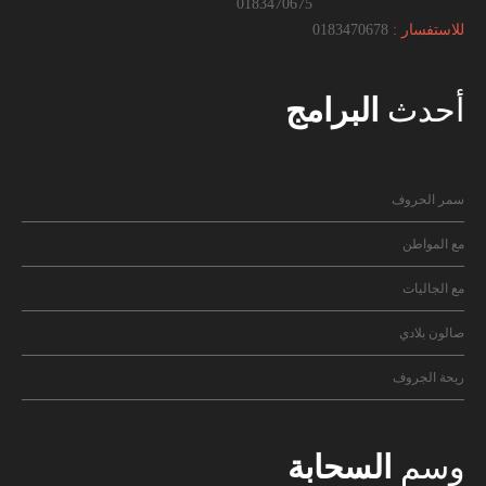
0183470675
للاستفسار :
0183470678
أحدث
البرامج
سمر الحروف
مع المواطن
مع الجاليات
صالون بلادي
ريحة الجروف
وسم
السحابة