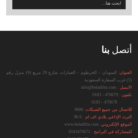
أتصل
بنا
العنوان:
السودان – الخرطوم – العمارات شارع 29 مربع (9) منزل رقم
(5) غرب السفارة السعودية
الايميل :
info@beladifm.com
تلفون :
470679 - 0183
470678 - 0183
للاتصال من جميع الشبكات:
9606
التردد الإذاعي بلادي اف ام :
96.6
الموقع الإلكتروني:
www.beladifm.com
للمشاركة في البرامج :
0183470671