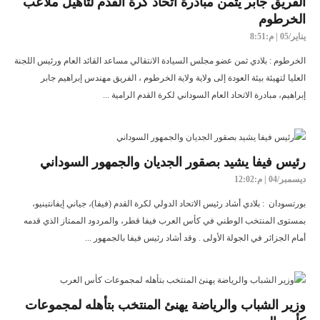
الفريق جابر يثمن مبادرة اتحاد كرة القدم لتأهيل ملاعب
الخرطوم
يناير/05 | م:8:51
الخرطوم : بلادي ثمن عضو مجلس السيادة الانتقالي مساعد القائد العام ورئيس اللجنة
العليا لتهيئة بيئة العودة إلى ولاية ولاية الخرطوم ، الفريق مهندس إبراهيم جابر
إبراهيم، مبادرة الاتحاد العام السوداني لكرة القدم الرامية ...
رئيس فيفا يشيد بصقور الجديان والجمهور السوداني
ديسمبر/04 | م:12:02
بورتسودان : بلادي أشاد رئيس الاتحاد الدولي لكرة القدم (فيفا)، جياني إيفانتينيو،
بمستوى المنتخب الوطني في كأس العرب فيفا قطر، والمردود الممتاز الذي قدمه
أمام الجزائر في الجولة الأولى . وقد أشاد رئيس فيفا بالجمهور ...
وزير الشباب والرياضة يهنئ المنتخب بتأهله لمجموعات