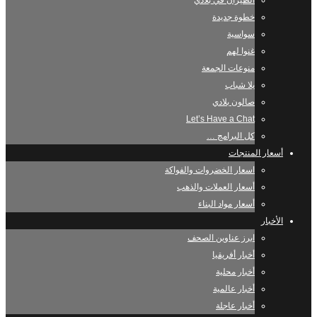
الطيران في بلادي
خطوة جديدة
سواسية
غنوا لهم
منوعات الجمعة
يلا شباب
صالون بلادي
Let’s Have a Chat
كل البرامج …
أسعار المنتجات
اسعار الخضروات والفواكة
أسعار العملات والذهب
أسعار مواد البناء
الأخبار
ابرز عناوين الصحف
أخبار أفريقيا
أخبار محلية
أخبار عالمية
أخبار عاجلة