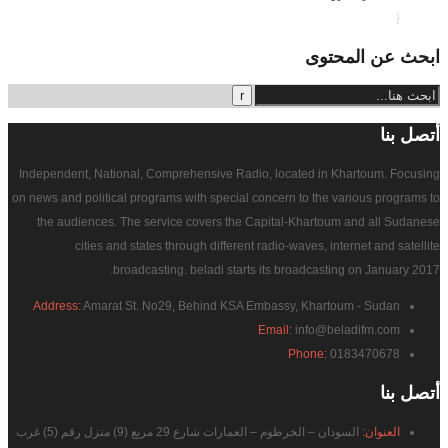
{
ابحث
عن المحتوى
أتصل
بنا
Independent, National, Comprehensive Radio, located in Khartoum. Focusing
on news and political programs with special concern to the various programs to
the audiences. The service covers the Capital-Khartoum and all Sudanese
cities and states through different radio-waves, internet and satellite
broadcasting. beladi starts its broadcasting on January 2017.
Address:
Amarat St. No29, Behind KSA Embassy, Khartoum - Sudan
Email:
info@beladifm.com
Phone:
0183470678
أتصل
بنا
العنوان:
السودان – الخرطوم – العمارات شارع 29 مربع (9) منزل رقم (5) غرب