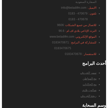
السفارة السعودية
الايميل :
info@beladifm.com
تلفون :
470679 - 0183
470678 - 0183
للاتصال من جميع الشبكات:
9606
التردد الإذاعي بلادي اف ام :
96.6
الموقع الإلكتروني:
www.beladifm.com
للمشاركة في البرامج :
0183470671
0183470675
للاستفسار :
0183470678
أحدث
البرامج
سمر الحروف
مع المواطن
مع الجاليات
صالون بلادي
ريحة الجروف
وسم
السحابة