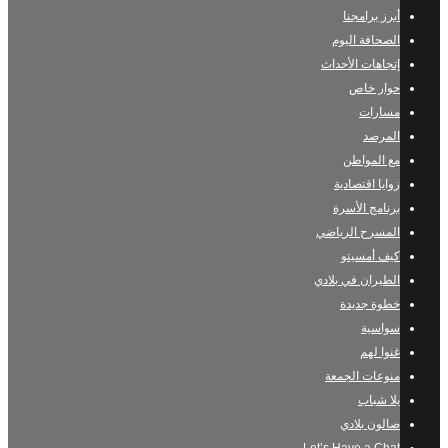
أبرز برامجنا
الصحافة اليوم
إتجاهات الأحداث
حوار خاص
مسارات
المرصد
مع المواطن
زوايا اقتصادية
برنامج الأسرة
المسرح الرياضي
كيف أمسيتو
الطيران في بلادي
خطوة جديدة
سواسية
غنوا لهم
منوعات الجمعة
يلا شباب
صالون بلادي