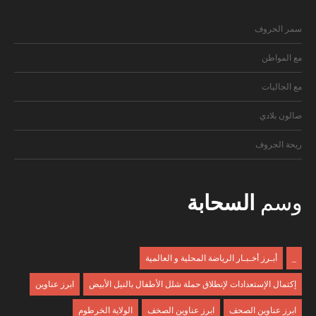
سمر الحروف
مع المواطن
مع الجاليات
صالون بلادي
ريحة الجروف
وسم
السحابة
_
أبـرز أخـبـار الرياضة المحلية و العالمية
إكتمال الإستعدادات لإنطلاق حملة شلل الأطفال بالنيل الأبيض
ابرز عناوين
ابرز عناوين الصحف
ابرز عناوين الصخف
الولاية الخرطوم