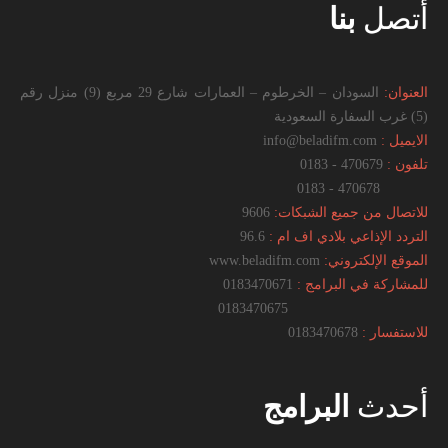
أتصل
بنا
العنوان:
السودان – الخرطوم – العمارات شارع 29 مربع (9) منزل رقم
(5) غرب السفارة السعودية
الايميل :
info@beladifm.com
تلفون :
470679 - 0183
470678 - 0183
للاتصال من جميع الشبكات:
9606
التردد الإذاعي بلادي اف ام :
96.6
الموقع الإلكتروني:
www.beladifm.com
للمشاركة في البرامج :
0183470671
0183470675
للاستفسار :
0183470678
أحدث
البرامج