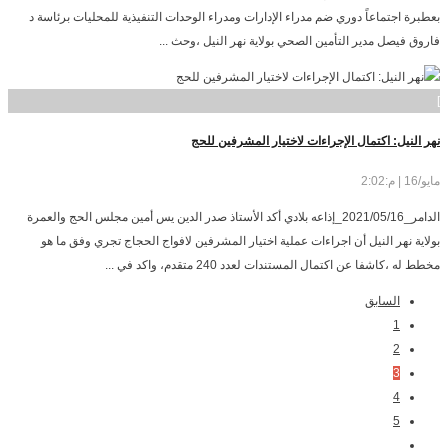
بعطبرة اجتماعاً دوري ضم مدراء الإدارات ومدراء الوحدات التنفيذية للمحليات برئاسة د
فاروق فيصل مدير التأمين الصحي بولاية نهر النيل ،وحث ...
]
نهر النيل: اكتمال الإجراءات لاختيار المشرفين للحج
مايو/16 | م:2:02
الدامر_2021/05/16_إذاعه بلادي أكد الأستاذ صدر الدين يس أمين مجلس الحج والعمرة
بولاية نهر النيل أن اجراءات عملية اختيار المشرفين لافواج الحجاج تجري وفق ما هو
مخطط له ،كاشفا عن اكتمال المستندات لعدد 240 متقدم، واكد في ...
السابق
1
2
3
4
5
…