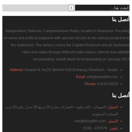
أتصل
بنا
Independent, National, Comprehensive Radio, located in Khartoum. Focusing
on news and political programs with special concern to the various programs to
the audiences. The service covers the Capital-Khartoum and all Sudanese
cities and states through different radio-waves, internet and satellite
broadcasting. beladi starts its broadcasting on January 2017.
Address:
Amarat St. No29, Behind KSA Embassy, Khartoum - Sudan
Email:
info@beladifm.com
Phone:
0183470678
أتصل
بنا
العنوان:
السودان – الخرطوم – العمارات شارع 29 مربع (9) منزل رقم (5) غرب
السفارة السعودية
الايميل :
info@beladifm.com
تلفون :
470679 - 0183