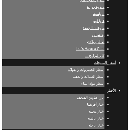
الطيران في بلادي
خطوة جديدة
سواسية
غنوا لهم
منوعات الجمعة
يلا شباب
صالون بلادي
Let’s Have a Chat
كل البرامج …
أسعار المنتجات
اسعار الخضروات والفواكة
أسعار العملات والذهب
أسعار مواد البناء
الأخبار
ابرز عناوين الصحف
أخبار أفريقيا
أخبار محلية
أخبار عالمية
أخبار عاجلة