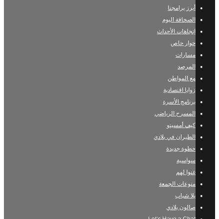
أبرز برامجنا
الصحافة اليوم
إتجاهات الأحداث
حوار خاص
مسارات
المرصد
مع المواطن
زوايا اقتصادية
برنامج الأسرة
المسرح الرياضي
كيف أمسيتو
الطيران في بلادي
خطوة جديدة
سواسية
غنوا لهم
منوعات الجمعة
يلا شباب
صالون بلادي