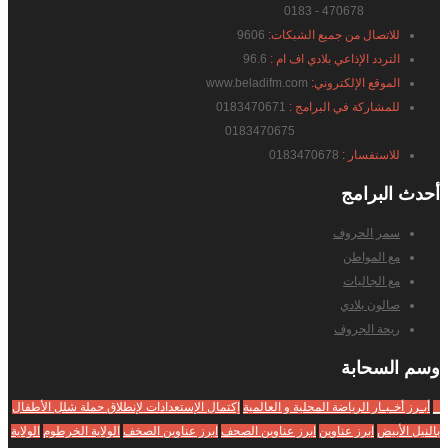
470678 - 0183
للاتصال من جميع الشبكات:
9606
التردد الإذاعي بلادي اف ام :
96.6
الموقع الإلكتروني:
www.beladifm.com
للمشاركة في البرامج :
0183470671
0183470675
للاستفسار :
0183470678
أحدث
البرامج
سمر الحروف
مع المواطن
مع الجاليات
صالون بلادي
ريحة الجروف
وسم
السحابة
_
أبـرز أخـبـار الرياضة المحلية و العالمية
إكتمال الإستعدادات لإنطلاق حملة شلل الأطفال
بالنيل الأبيض
ابرز عناوين
ابرز عناوين الصحف
ابرز عناوين الصخف
الولاية الخرطوم
الولاية