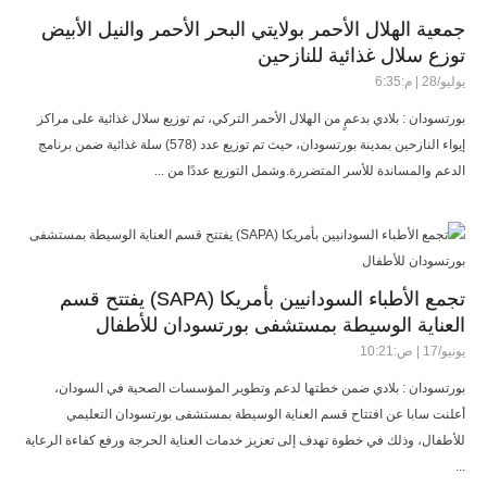
جمعية الهلال الأحمر بولايتي البحر الأحمر والنيل الأبيض
توزع سلال غذائية للنازحين
يوليو/28 | م:6:35
بورتسودان : بلادي بدعمٍ من الهلال الأحمر التركي، تم توزيع سلال غذائية على مراكز
إيواء النازحين بمدينة بورتسودان، حيث تم توزيع عدد (578) سلة غذائية ضمن برنامج
الدعم والمساندة للأسر المتضررة.وشمل التوزيع عددًا من ...
تجمع الأطباء السودانيين بأمريكا (SAPA) يفتتح قسم
العناية الوسيطة بمستشفى بورتسودان للأطفال
يونيو/17 | ص:10:21
بورتسودان : بلادي ضمن خطتها لدعم وتطوير المؤسسات الصحية في السودان،
أعلنت سابا عن افتتاح قسم العناية الوسيطة بمستشفى بورتسودان التعليمي
للأطفال، وذلك في خطوة تهدف إلى تعزيز خدمات العناية الحرجة ورفع كفاءة الرعاية
...