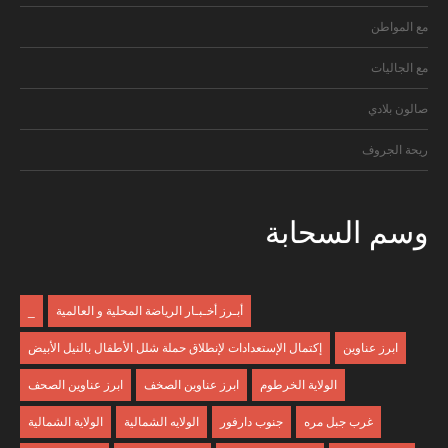
مع المواطن
مع الجاليات
صالون بلادي
ريحة الجروف
وسم
السحابة
أبـرز أخـبـار الرياضة المحلية و العالمية
_
ابرز عناوين
إكتمال الإستعدادات لإنطلاق حملة شلل الأطفال بالنيل الأبيض
الولاية الخرطوم
ابرز عناوين الصخف
ابرز عناوين الصحف
غرب جبل مره
جنوب دارفور
الولايه الشمالية
الولاية الشمالية