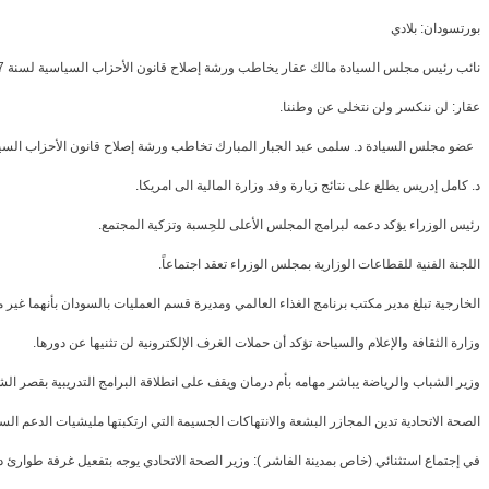
بورتسودان: بلادي
نائب رئيس مجلس السيادة مالك عقار يخاطب ورشة إصلاح قانون الأحزاب السياسية لسنة 2007.
عقار: لن ننكسر ولن نتخلى عن وطننا.
عضو مجلس السيادة د. سلمى عبد الجبار المبارك تخاطب ورشة إصلاح قانون الأحزاب السياسية ل
د. كامل إدريس يطلع على نتائج زيارة وفد وزارة المالية الى امريكا.
رئيس الوزراء يؤكد دعمه لبرامج المجلس الأعلى للحِسبة وتزكية المجتمع.
اللجنة الفنية للقطاعات الوزارية بمجلس الوزراء تعقد اجتماعاً.
الخارجية تبلغ مدير مكتب برنامج الغذاء العالمي ومديرة قسم العمليات بالسودان بأنهما غير 
وزارة الثقافة والإعلام والسياحة تؤكد أن حملات الغرف الإلكترونية لن تثنيها عن دورها.
وزير الشباب والرياضة يباشر مهامه بأم درمان ويقف على انطلاقة البرامج التدريبية بقصر ال
الصحة الاتحادية تدين المجازر البشعة والانتهاكات الجسيمة التي ارتكبتها مليشيات الدعم السر
في إجتماع استثنائي (خاص بمدينة الفاشر ): وزير الصحة الاتحادي يوجه بتفعيل غرفة طوارئ د