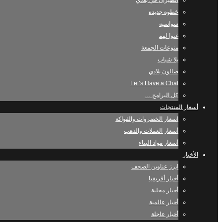
الطيران في بلادي
خطوة جديدة
سواسية
غنوا لهم
منوعات الجمعة
يلا شباب
صالون بلادي
Let’s Have a Chat
كل البرامج …
أسعار المنتجات
اسعار الخضروات والفواكة
أسعار العملات والذهب
أسعار مواد البناء
الأخبار
ابرز عناوين الصحف
أخبار أفريقيا
أخبار محلية
أخبار عالمية
أخبار عاجلة