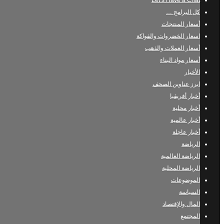
Let’s Have a Chat
كل البرامج …
أسعار المنتجات
اسعار الخضروات والفواكة
أسعار العملات والذهب
أسعار مواد البناء
الأخبار
ابرز عناوين الصحف
أخبار أفريقيا
أخبار محلية
أخبار عالمية
أخبار عاجلة
الرياضة
الرياضة العالمية
الرياضة المحلية
الموضوعات
السياسة
المال والإقتصاد
المجتمع