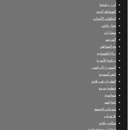
أبرز برامجنا
الصحافة اليوم
إتجاهات الأحداث
حوار خاص
مسارات
المرصد
مع المواطن
زوايا اقتصادية
برنامج الأسرة
المسرح الرياضي
كيف أمسيتو
الطيران في بلادي
خطوة جديدة
سواسية
غنوا لهم
منوعات الجمعة
يلا شباب
صالون بلادي