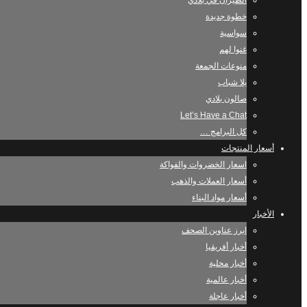
الطيران في بلادي
خطوة جديدة
سواسية
غنوا لهم
منوعات الجمعة
يلا شباب
صالون بلادي
Let’s Have a Chat
كل البرامج …
أسعار المنتجات
اسعار الخضروات والفواكة
أسعار العملات والذهب
أسعار مواد البناء
الأخبار
ابرز عناوين الصحف
أخبار أفريقيا
أخبار محلية
أخبار عالمية
أخبار عاجلة