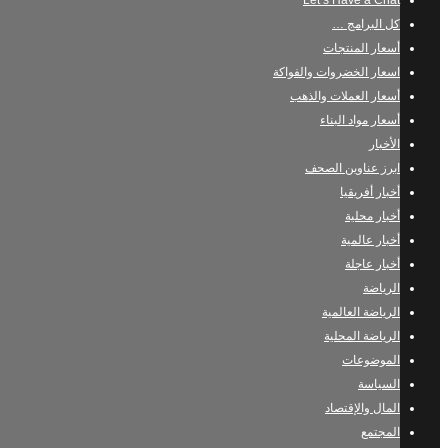
Let’s Have a Chat
كل البرامج …
أسعار المنتجات
اسعار الخضروات والفواكة
أسعار العملات والذهب
أسعار مواد البناء
الأخبار
ابرز عناوين الصحف
أخبار أفريقيا
أخبار محلية
أخبار عالمية
أخبار عاجلة
الرياضة
الرياضة العالمية
الرياضة المحلية
الموضوعات
السياسة
المال والإقتصاد
المجتمع