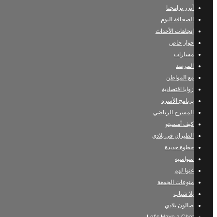
أبرز برامجنا
الصحافة اليوم
إتجاهات الأحداث
حوار خاص
مسارات
المرصد
مع المواطن
زوايا اقتصادية
برنامج الأسرة
المسرح الرياضي
كيف أمسيتو
الطيران في بلادي
خطوة جديدة
سواسية
غنوا لهم
منوعات الجمعة
يلا شباب
صالون بلادي