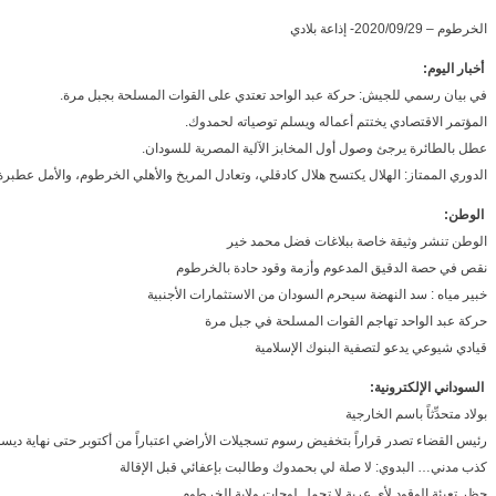
الخرطوم – 2020/09/29- إذاعة بلادي
أخبار اليوم:
في بيان رسمي للجيش: حركة عبد الواحد تعتدي على القوات المسلحة بجبل مرة.
المؤتمر الاقتصادي يختتم أعماله ويسلم توصياته لحمدوك.
عطل بالطائرة يرجئ وصول أول المخابز الآلية المصرية للسودان.
الدوري الممتاز: الهلال يكتسح هلال كادقلي، وتعادل المريخ والأهلي الخرطوم، والأمل عطبرة 
الوطن:
الوطن تنشر وثيقة خاصة ببلاغات فضل محمد خير
نقص في حصة الدقيق المدعوم وأزمة وقود حادة بالخرطوم
خبير مياه : سد النهضة سيحرم السودان من الاستثمارات الأجنبية
حركة عبد الواحد تهاجم القوات المسلحة في جبل مرة
قيادي شيوعي يدعو لتصفية البنوك الإسلامية
السوداني الإلكترونية:
بولاد متحدِّثاً باسم الخارجية
رئيس القضاء تصدر قراراً بتخفيض رسوم تسجيلات الأراضي اعتباراً من أكتوبر حتى نهاية ديس
كذب مدني… البدوي: لا صلة لي بحمدوك وطالبت بإعفائي قبل الإقالة
حظر تعبئة الوقود لأي عربة لا تحمل لوحات ولاية الخرطوم