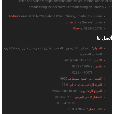
cities and states through different radio-waves, internet and satellite
broadcasting. beladi starts its broadcasting on January 2017.
Address:
Amarat St. No29, Behind KSA Embassy, Khartoum - Sudan
Email:
info@beladifm.com
Phone:
0183470678
أتصل
بنا
العنوان:
السودان – الخرطوم – العمارات شارع 29 مربع (9) منزل رقم (5) غرب
السفارة السعودية
الايميل :
info@beladifm.com
تلفون :
470679 - 0183
470678 - 0183
للاتصال من جميع الشبكات:
9606
التردد الإذاعي بلادي اف ام :
96.6
الموقع الإلكتروني:
www.beladifm.com
للمشاركة في البرامج :
0183470671
0183470675
للاستفسار :
0183470678