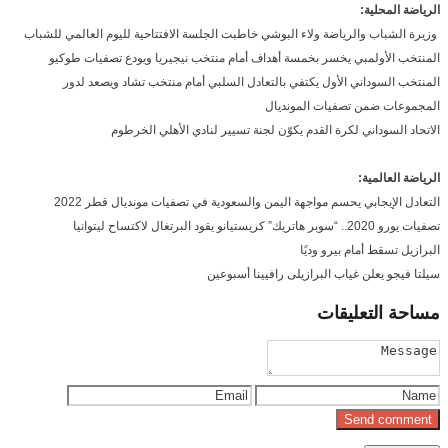
الرياضة المحلية:
وزيرة الشباب والرياضة ولاء البوشي خاطبت الجلسة الافتتاحية لليوم العالمي للشباب
المنتخب الأولمبي يخسر بخمسة أهداف أمام منتخب نيجيريا ويودع تصفيات طوكيو
المنتخب السوداني الأول يكتفي بالتعادل السلبي أمام منتخب تشاد ويصعد لدور
المجموعات ضمن تصفيات المونديال
الاتحاد السوداني لكرة القدم يكوّن لجنة تسيير لنادي الأهلي الخرطوم
الرياضة العالمية:
التعادل الإيجابي يحسم مواجهة اليمن والسعودية في تصفيات مونديال قطر 2022
تصفيات يورو 2020.. “سوبر هاتريك” كريستيانو يقود البرتغال لاكتساح ليتوانيا
البرازيل تسقط أمام بيرو وديًا
سيلتا فيجو يعلن غياب البرازيلى رافيينا أسبوعين
مساحة
التعليقات