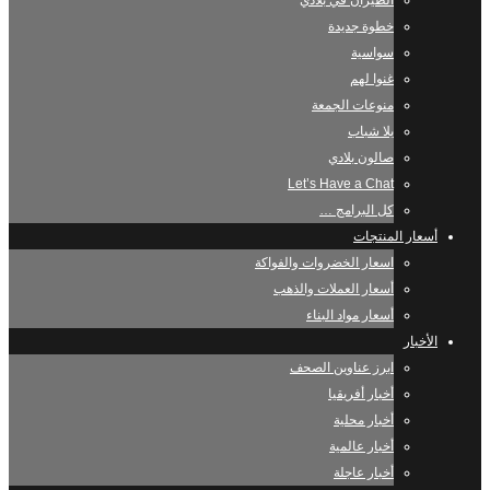
الطيران في بلادي
خطوة جديدة
سواسية
غنوا لهم
منوعات الجمعة
يلا شباب
صالون بلادي
Let’s Have a Chat
كل البرامج …
أسعار المنتجات
اسعار الخضروات والفواكة
أسعار العملات والذهب
أسعار مواد البناء
الأخبار
ابرز عناوين الصحف
أخبار أفريقيا
أخبار محلية
أخبار عالمية
أخبار عاجلة