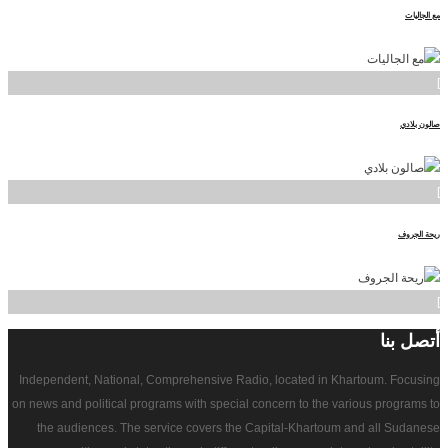
مع الجاليات
]
صالون بلادي
]
ريحة الجروف
]
أتصل
بنا
Independent, National, Comprehensive Radio, located in Khartoum. Focusing
on news and political programs with special concern to the various programs to
the audiences. The service covers the Capital-Khartoum and all Sudanese