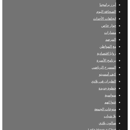
أبرز برامجنا
الصحافة اليوم
إتجاهات الأحداث
حوار خاص
مسارات
المرصد
مع المواطن
زوايا اقتصادية
برنامج الأسرة
المسرح الرياضي
كيف أمسيتو
الطيران في بلادي
خطوة جديدة
سواسية
غنوا لهم
منوعات الجمعة
يلا شباب
صالون بلادي