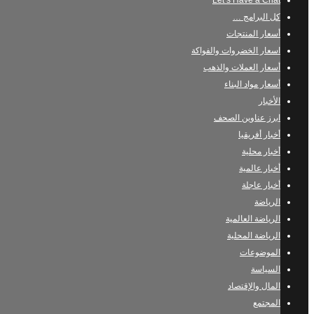
Let’s Have a Chat
كل البرامج …
أسعار المنتجات
اسعار الخضروات والفواكة
أسعار العملات والذهب
أسعار مواد البناء
الأخبار
ابرز عناوين الصحف
أخبار أفريقيا
أخبار محلية
أخبار عالمية
أخبار عاجلة
الرياضة
الرياضة العالمية
الرياضة المحلية
الموضوعات
السياسة
المال والإقتصاد
المجتمع