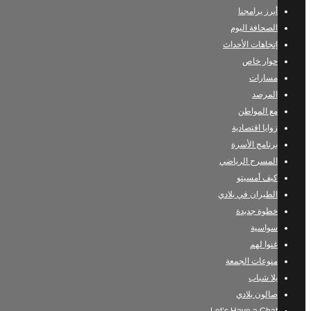
أبرز برامجنا
الصحافة اليوم
إتجاهات الأحداث
حوار خاص
مسارات
المرصد
مع المواطن
زوايا اقتصادية
برنامج الأسرة
المسرح الرياضي
كيف أمسيتو
الطيران في بلادي
خطوة جديدة
سواسية
غنوا لهم
منوعات الجمعة
يلا شباب
صالون بلادي