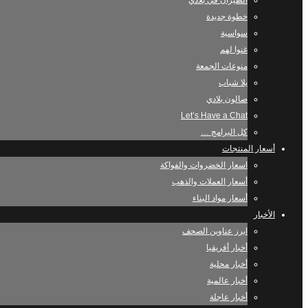
الطيران في بلادي
خطوة جديدة
سواسية
غنوا لهم
منوعات الجمعة
يلا شباب
صالون بلادي
Let’s Have a Chat
كل البرامج …
أسعار المنتجات
اسعار الخضروات والفواكة
أسعار العملات والذهب
أسعار مواد البناء
الأخبار
ابرز عناوين الصحف
أخبار أفريقيا
أخبار محلية
أخبار عالمية
أخبار عاجلة