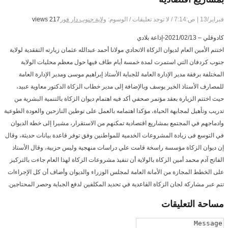
فبراير/13 | ص:7:14
/
لا توجد تعليقات
/
الوسوم:
ولاية جنوب دار فور
217 views
كادوقلي – 2021/02/13-إذاعة بلادي
اختتم الأمين العام لديوان الزكاة الاتحادي مولانا أحمد عبدالله عثمان زيارته التفقدية لولاية
جنوب كردفان التي استمرت لمدة خمسة أيام طاف فيها حول معظم محليات الولاية
المختلفة برفقة مدير الإدارة العامة للجباية الأستاذ إبراهيم موسى ومدير الإدارة العامة
للمصارف الأستاذ الخير يوسف وبالإضافة إلى مدير خطاب الزكاة الدكتور معاوية عبيد،
حيث اختتم الزيارة بعقد مؤتمر صحفي أكد فيه اهتمام ديوان الزكاة بالتنمية البشرية من
تدريب وتأهيل لمجابهة الحياة، مؤكدا اهتمامه بالعمل على توطين النازحين والعودة الطوعية
وادماجهم في المجتمع بمشاريع اقتصادية تمكنهم من الاستقرار، مشيرا إلى خطة الديوان
في التوسع فى زيادة المشروعات الخدمية للمواطنين وفق توفر قاعدة بيانات حديثة، وقال
إن ديوان الزكاة مؤسسة راسخة قامت علي دراسات منهجية وليس حزبية، وقال الأستاذ
الفاتح آدم محمد أمين الزكاة بالولاية أن تنفيذ مشروعات الزكاة لهذا العام جاءت بالتركيز
على الخطط المجازة من الأمانة العامة لمجلس الوزراء والديوان وأضاف أن كل الإجراءات
تتم عبر مشاركة لجان الزكاة القاعدية في تحديد المكلفين لدفع الجباية وحصر المحتاجين.
مساحة
التعليقات