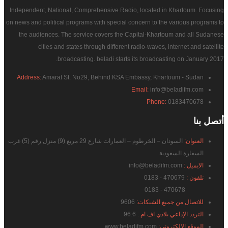
Independent, National, Comprehensive Radio, located in Khartoum. Focusing
on news and political programs with special concern to the various programs to
the audiences. The service covers the Capital-Khartoum and all Sudanese
cities and states through different radio-waves, internet and satellite
broadcasting. beladi starts its broadcasting on January 2017.
Address:
Amarat St. No29, Behind KSA Embassy, Khartoum - Sudan
Email:
info@beladifm.com
Phone:
0183470678
أتصل
بنا
العنوان:
السودان – الخرطوم – العمارات شارع 29 مربع (9) منزل رقم (5) غرب
السفارة السعودية
الايميل :
info@beladifm.com
تلفون :
470679 - 0183
470678 - 0183
للاتصال من جميع الشبكات:
9606
التردد الإذاعي بلادي اف ام :
96.6
الموقع الإلكتروني:
www.beladifm.com