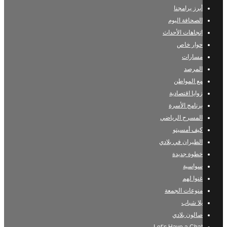
أبرز برامجنا
الصحافة اليوم
إتجاهات الأحداث
حوار خاص
مسارات
المرصد
مع المواطن
زوايا اقتصادية
برنامج الأسرة
المسرح الرياضي
كيف أمسيتو
الطيران في بلادي
خطوة جديدة
سواسية
غنوا لهم
منوعات الجمعة
يلا شباب
صالون بلادي