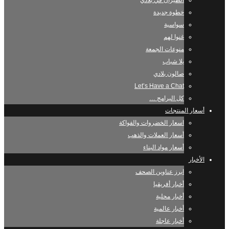
الطيران في بلادي
خطوة جديدة
سواسية
غنوا لهم
منوعات الجمعة
يلا شباب
صالون بلادي
Let’s Have a Chat
كل البرامج …
أسعار المنتجات
اسعار الخضروات والفواكة
أسعار العملات والذهب
أسعار مواد البناء
الأخبار
ابرز عناوين الصحف
أخبار أفريقيا
أخبار محلية
أخبار عالمية
أخبار عاجلة