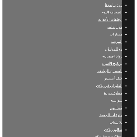
أبرز برامجنا
الصحافة اليوم
إتجاهات الأحداث
حوار خاص
مسارات
المرصد
مع المواطن
زوايا اقتصادية
برنامج الأسرة
المسرح الرياضي
كيف أمسيتو
الطيران في بلادي
خطوة جديدة
سواسية
غنوا لهم
منوعات الجمعة
يلا شباب
صالون بلادي