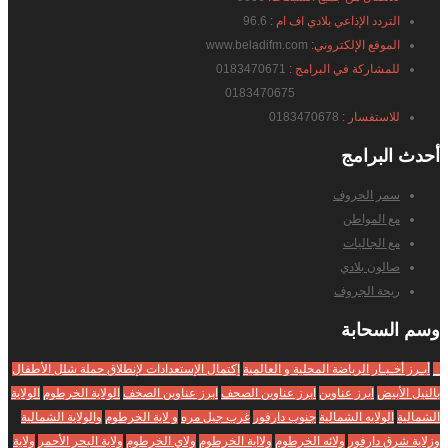
التردد الإذاعي بلادي اف ام :
96.6
الموقع الإلكتروني:
www.beladifm.com
للمشاركة في البرامج :
0183470671
0183470675
للاستفسار :
0183470678
أحدث
البرامج
سمر الحروف
مع المواطن
مع الجاليات
صالون بلادي
ريحة الجروف
وسم
السحابة
_
أبـرز أخـبـار الرياضة المحلية و العالمية
إكتمال الإستعدادات لإنطلاق حملة شلل الأطفال
بالنيل الأبيض
ابرز عناوين
ابرز عناوين الصحف
ابرز عناوين الصخف
الولاية الخرطوم
الولاية
الشمالية
الولايه الشمالية
جنوب دارفور
غرب جبل مره
و لاية الخرطوم
والولاية الشمالية
وزلاية شرق دارفور
ولائه الخرطوم
ولااية الخرطوم
ولاي الخرطوم
ولاية البحر الأحمر
ولاية