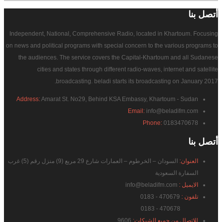
أتصل
بنا
Independent, National, Comprehensive Radio, located in Khartoum. Focusing
on news and political programs with special concern to the various programs to
the audiences. The service covers the Capital-Khartoum and all Sudanese
cities and states through different radio-waves, internet and satellite
broadcasting. beladi starts its broadcasting on January 2017.
Address:
Amarat St. No29, Behind KSA Embassy, Khartoum - Sudan
Email:
info@beladifm.com
Phone:
0183470678
أتصل
بنا
العنوان:
السودان – الخرطوم – العمارات شارع 29 مربع (9) منزل رقم (5) غرب
السفارة السعودية
الايميل :
info@beladifm.com
تلفون :
470679 - 0183
470678 - 0183
للاتصال من جميع الشبكات:
9606