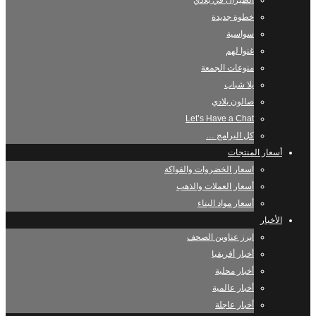
الطيران في بلادي
خطوة جديدة
سواسية
غنوا لهم
منوعات الجمعة
يلا شباب
صالون بلادي
Let’s Have a Chat
كل البرامج …
أسعار المنتجات
اسعار الخضروات والفواكة
أسعار العملات والذهب
أسعار مواد البناء
الأخبار
ابرز عناوين الصحف
أخبار أفريقيا
أخبار محلية
أخبار عالمية
أخبار عاجلة