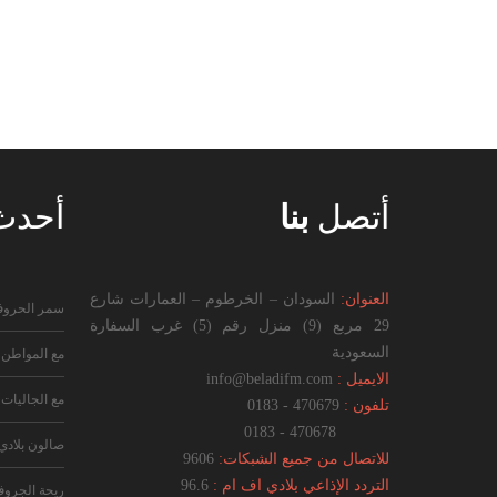
أتصل
بنا
أحد
العنوان:
السودان – الخرطوم – العمارات شارع
سمر الحرو
29 مربع (9) منزل رقم (5) غرب السفارة
السعودية
مع المواطن
الايميل :
info@beladifm.com
مع الجاليات
تلفون :
470679 - 0183
470678 - 0183
صالون بلادي
للاتصال من جميع الشبكات:
9606
التردد الإذاعي بلادي اف ام :
96.6
ريحة الجرو