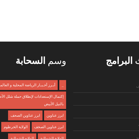
ث
البرامج
وسم
السحابة
_
أبـرز أخـبـار الرياضة المحلية و العالم
ف
إكتمال الإستعدادات لإنطلاق حملة شلل الأ
بالنيل الأبيض
ابرز عناوين
ابرز عناوين الصحف
ابرز عناوين الصخف
الولاية الخرطوم
ف
الولاية الشمالية
الولايه الشمالية