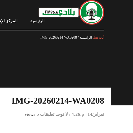
الرئيسية
المركز الإ
أنت هنا:
الرئيسية
/
IMG-20260214-WA0208
IMG-20260214-WA0208
فبراير/14 | م:4:26
/
لا توجد تعليقات
5 views