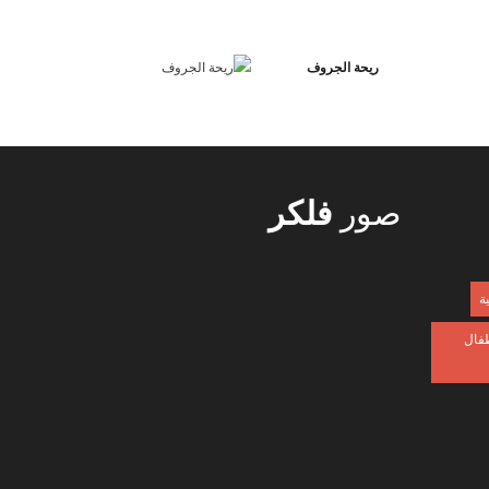
ريحة الجروف
صور
فلكر
ية
طفال