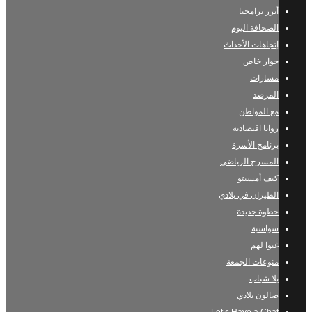
أبرز برامجنا
الصحافة اليوم
إتجاهات الأحداث
حوار خاص
مسارات
المرصد
مع المواطن
زوايا اقتصادية
برنامج الأسرة
المسرح الرياضي
كيف أمسيتو
الطيران في بلادي
خطوة جديدة
سواسية
غنوا لهم
منوعات الجمعة
يلا شباب
صالون بلادي