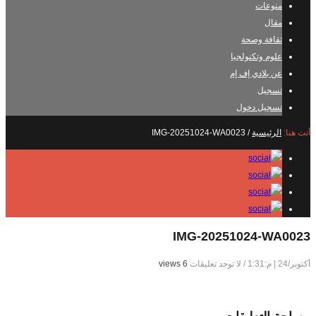
منوعات
مقال
ثقافة وصحة
علوم وتكنولجيا
عن بلادي إف إم
تسجيل
تسجيل دخول
أنت هنا:
الرئيسية
/
IMG-20251024-WA0023
IMG-20251024-WA0023
أكتوبر/24 | م:1:31
/
لا توجد تعليقات
6 views