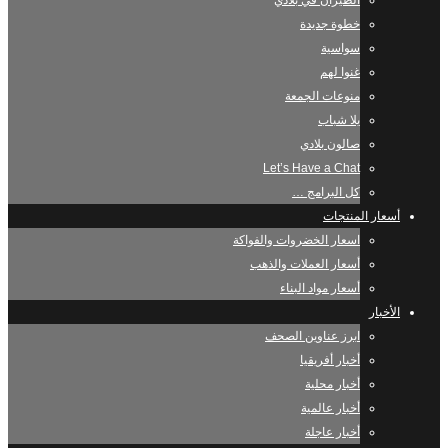
الطيران في بلادي
خطوة جديدة
سواسية
غنوا لهم
منوعات الجمعة
يلا شباب
صالون بلادي
Let’s Have a Chat
كل البرامج …
أسعار المنتجات
اسعار الخضروات والفواكة
أسعار العملات والذهب
أسعار مواد البناء
الأخبار
ابرز عناوين الصحف
أخبار أفريقيا
أخبار محلية
أخبار عالمية
أخبار عاجلة