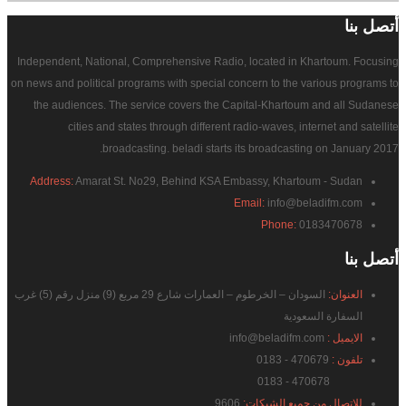
أتصل
بنا
Independent, National, Comprehensive Radio, located in Khartoum. Focusing
on news and political programs with special concern to the various programs to
the audiences. The service covers the Capital-Khartoum and all Sudanese
cities and states through different radio-waves, internet and satellite
broadcasting. beladi starts its broadcasting on January 2017.
Address:
Amarat St. No29, Behind KSA Embassy, Khartoum - Sudan
Email:
info@beladifm.com
Phone:
0183470678
أتصل
بنا
العنوان:
السودان – الخرطوم – العمارات شارع 29 مربع (9) منزل رقم (5) غرب
السفارة السعودية
الايميل :
info@beladifm.com
تلفون :
470679 - 0183
470678 - 0183
للاتصال من جميع الشبكات:
9606