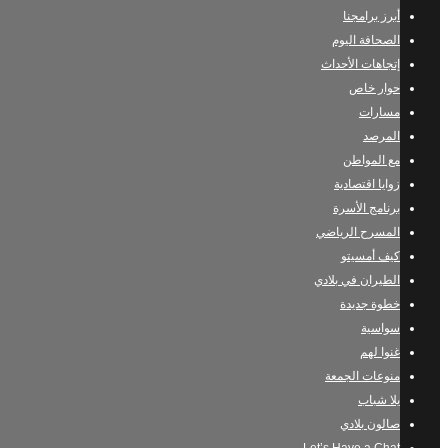
أبرز برامجنا
الصحافة اليوم
إتجاهات الأحداث
حوار خاص
مسارات
المرصد
مع المواطن
زوايا اقتصادية
برنامج الأسرة
المسرح الرياضي
كيف أمسيتو
الطيران في بلادي
خطوة جديدة
سواسية
غنوا لهم
منوعات الجمعة
يلا شباب
صالون بلادي