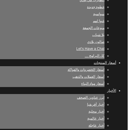
الطيران في بلادي
خطوة جديدة
سواسية
غنوا لهم
منوعات الجمعة
يلا شباب
صالون بلادي
Let’s Have a Chat
كل البرامج …
أسعار المنتجات
اسعار الخضروات والفواكة
أسعار العملات والذهب
أسعار مواد البناء
الأخبار
ابرز عناوين الصحف
أخبار أفريقيا
أخبار محلية
أخبار عالمية
أخبار عاجلة