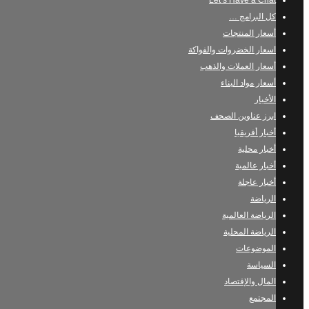
Let’s Have a Chat
كل البرامج …
أسعار المنتجات
اسعار الخضروات والفواكة
أسعار العملات والذهب
أسعار مواد البناء
الأخبار
ابرز عناوين الصحف
أخبار أفريقيا
أخبار محلية
أخبار عالمية
أخبار عاجلة
الرياضة
الرياضة العالمية
الرياضة المحلية
الموضوعات
السياسة
المال والإقتصاد
المجتمع