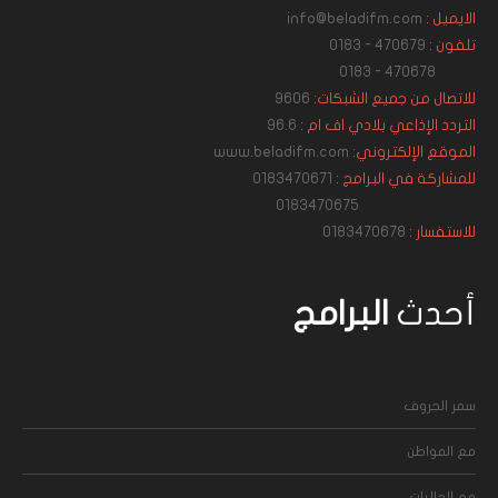
الايميل :
info@beladifm.com
تلفون :
470679 - 0183
470678 - 0183
للاتصال من جميع الشبكات:
9606
التردد الإذاعي بلادي اف ام :
96.6
الموقع الإلكتروني:
www.beladifm.com
للمشاركة في البرامج :
0183470671
0183470675
للاستفسار :
0183470678
أحدث
البرامج
سمر الحروف
مع المواطن
مع الجاليات