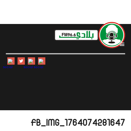
i
FB_IMG_1764074281647