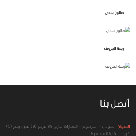
صالون بلادي
ريحة الجروف
أتصل
بنا
العنوان:
السودان – الخرطوم – العمارات شارع 29 مربع (9) منزل رقم (5)
غرب السفارة السعودية