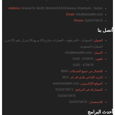
Address:
Amarat St. No29, Behind KSA Embassy, Khartoum - Sudan
Email:
info@beladifm.com
Phone:
0183470678
أتصل
بنا
العنوان:
السودان – الخرطوم – العمارات شارع 29 مربع (9) منزل رقم (5) غرب
السفارة السعودية
الايميل :
info@beladifm.com
تلفون :
470679 - 0183
470678 - 0183
للاتصال من جميع الشبكات:
9606
التردد الإذاعي بلادي اف ام :
96.6
الموقع الإلكتروني:
www.beladifm.com
للمشاركة في البرامج :
0183470671
0183470675
للاستفسار :
0183470678
أحدث
البرامج