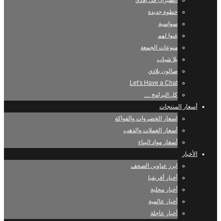
الطيران في بلادي
خطوة جديدة
سواسية
غنوا لهم
منوعات الجمعة
يلا شباب
صالون بلادي
Let’s Have a Chat
كل البرامج …
أسعار المنتجات
اسعار الخضروات والفواكة
أسعار العملات والذهب
أسعار مواد البناء
الأخبار
ابرز عناوين الصحف
أخبار أفريقيا
أخبار محلية
أخبار عالمية
أخبار عاجلة