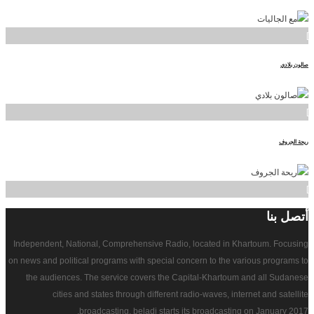
]
صالون بلادي
]
ريحة الجروف
]
أتصل
بنا
Independent, National, Comprehensive Radio, located in Khartoum. Focusing
on news and political programs with special concern to the various programs to
the audiences. The service covers the Capital-Khartoum and all Sudanese
cities and states through different radio-waves, internet and satellite
broadcasting. beladi starts its broadcasting on January 2017.