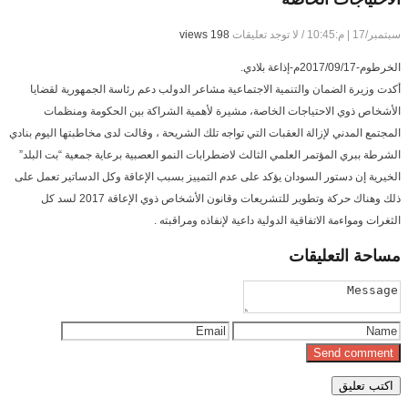
سبتمبر/17 | م:10:45
/
لا توجد تعليقات
198 views
الخرطوم-2017/09/17م-إذاعة بلادي.
أكدت وزيرة الضمان والتنمية الاجتماعية مشاعر الدولب دعم رئاسة الجمهورية لقضايا
الأشخاص ذوي الاحتياجات الخاصة، مشيرة لأهمية الشراكة بين الحكومة ومنظمات
المجتمع المدني لإزالة العقبات التي تواجه تلك الشريحة ، وقالت لدى مخاطبتها اليوم بنادي
الشرطة ببري المؤتمر العلمي الثالث لاضطرابات النمو العصبية برعاية جمعية “بت البلد”
الخيرية إن دستور السودان يؤكد على عدم التمييز بسبب الإعاقة وكل الدساتير تعمل على
ذلك وهناك حركة وتطوير للتشريعات وقانون الأشخاص ذوي الإعاقة 2017 لسد كل
الثغرات ومواءمة الاتفاقية الدولية داعية لإنفاذه ومراقبته .
مساحة
التعليقات