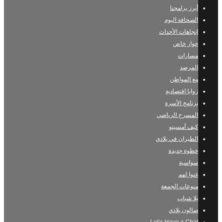
أبرز برامجنا
الصحافة اليوم
إتجاهات الأحداث
حوار خاص
مسارات
المرصد
مع المواطن
زوايا اقتصادية
برنامج الأسرة
المسرح الرياضي
كيف أمسيتو
الطيران في بلادي
خطوة جديدة
سواسية
غنوا لهم
منوعات الجمعة
يلا شباب
صالون بلادي