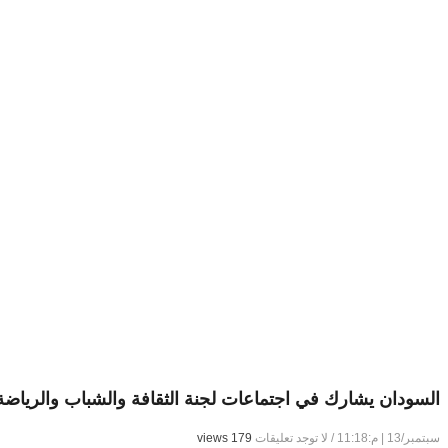
السودان يشارك في اجتماعات لجنة الثقافة والشباب والرياضة ب
سبتمبر/13 | م:11:18
/
لا توجد تعليقات
179 views