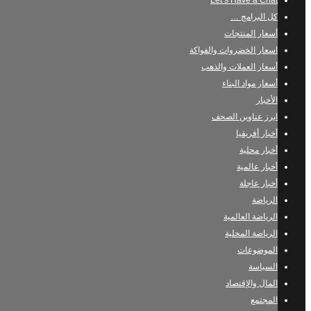
Let’s Have a Chat
كل البرامج …
أسعار المنتجات
اسعار الخضروات والفواكة
أسعار العملات والذهب
أسعار مواد البناء
الأخبار
ابرز عناوين الصحف
أخبار أفريقيا
أخبار محلية
أخبار عالمية
أخبار عاجلة
الرياضة
الرياضة العالمية
الرياضة المحلية
الموضوعات
السياسة
المال والإقتصاد
المجتمع