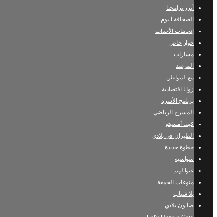
أبرز برامجنا
الصحافة اليوم
إتجاهات الأحداث
حوار خاص
مسارات
المرصد
مع المواطن
زوايا اقتصادية
برنامج الأسرة
المسرح الرياضي
كيف أمسيتو
الطيران في بلادي
خطوة جديدة
سواسية
غنوا لهم
منوعات الجمعة
يلا شباب
صالون بلادي