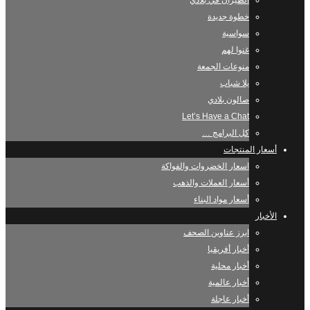
الطيران في بلادي
خطوة جديدة
سواسية
غنوا لهم
منوعات الجمعة
يلا شباب
صالون بلادي
Let’s Have a Chat
كل البرامج …
أسعار المنتجات
اسعار الخضروات والفواكة
أسعار العملات والذهب
أسعار مواد البناء
الأخبار
ابرز عناوين الصحف
أخبار أفريقيا
أخبار محلية
أخبار عالمية
أخبار عاجلة