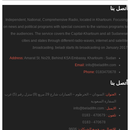
أتصل
بنا
Independent, National, Comprehensive Radio, located in Khartoum. Focusing
on news and political programs with special concern to the various programs to
the audiences. The service covers the Capital-Khartoum and all Sudanese
cities and states through different radio-waves, internet and satellite
broadcasting. beladi starts its broadcasting on January 2017.
Address:
Amarat St. No29, Behind KSA Embassy, Khartoum - Sudan
Email:
info@beladifm.com
Phone:
0183470678
أتصل
بنا
العنوان:
السودان – الخرطوم – العمارات شارع 29 مربع (9) منزل رقم (5) غرب
السفارة السعودية
الايميل :
info@beladifm.com
تلفون :
470679 - 0183
470678 - 0183
للاتصال من جميع الشبكات:
9606