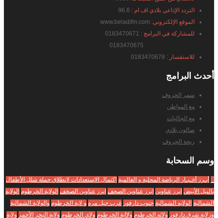
التردد الإذاعي بلادي اف ام :
96.6
الموقع الإلكتروني:
www.beladifm.com
للمشاركة في البرامج :
0183470671
0183470675
للاستفسار :
0183470678
أحدث
البرامج
سمر الحروف
مع المواطن
مع الجاليات
صالون بلادي
ريحة الجروف
وسم
السحابة
_
أبـرز أخـبـار الرياضة المحلية و العالمية
إكتمال الإستعدادات لإنطلاق حملة شلل الأطفال
بالنيل الأبيض
ابرز عناوين
ابرز عناوين الصحف
ابرز عناوين الصخف
الولاية الخرطوم
الولاية
الشمالية
الولايه الشمالية
جنوب دارفور
غرب جبل مره
و لاية الخرطوم
والولاية الشمالية
وزلاية شرق دارفور
ولائه الخرطوم
ولااية الخرطوم
ولاي الخرطوم
ولاية البحر الأحمر
ولاية