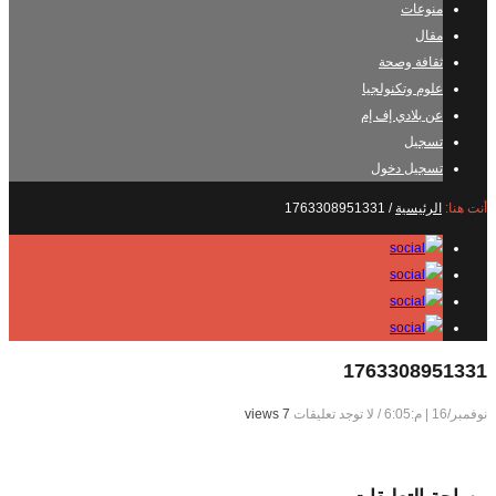
منوعات
مقال
ثقافة وصحة
علوم وتكنولجيا
عن بلادي إف إم
تسجيل
تسجيل دخول
أنت هنا:
الرئيسية
/
1763308951331
1763308951331
نوفمبر/16 | م:6:05
/
لا توجد تعليقات
7 views