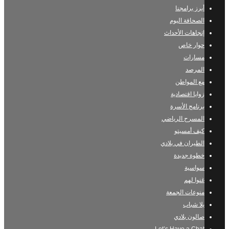
أبرز برامجنا
الصحافة اليوم
إتجاهات الأحداث
حوار خاص
مسارات
المرصد
مع المواطن
زوايا اقتصادية
برنامج الأسرة
المسرح الرياضي
كيف أمسيتو
الطيران في بلادي
خطوة جديدة
سواسية
غنوا لهم
منوعات الجمعة
يلا شباب
صالون بلادي