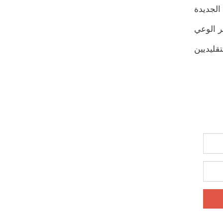
رات الوزارية وخاصة القرار 90 والسياسات الجديدة
ر الوعي
تقليديين