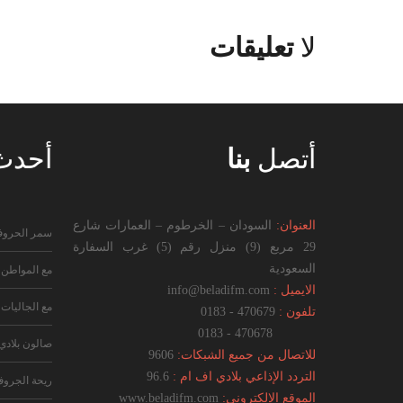
لا
تعليقات
أتصل
بنا
أحد
العنوان:
السودان – الخرطوم – العمارات شارع
سمر الحرو
29 مربع (9) منزل رقم (5) غرب السفارة
السعودية
مع المواطن
الايميل :
info@beladifm.com
مع الجاليات
تلفون :
470679 - 0183
470678 - 0183
صالون بلادي
للاتصال من جميع الشبكات:
9606
التردد الإذاعي بلادي اف ام :
96.6
ريحة الجرو
الموقع الإلكتروني:
www.beladifm.com