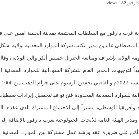
دارفور
182 views
اية غرب دارفور مع السلطات المختصة بمدينة الجنينة امس على فت
 المصطفى عابدين مدير مكتب شركة الموارد المعدنية بولاية شكل 
ة الولاية بإشراف ومتابعة الجنرال خميس أبكر والي الولاية ، وقال
ذاً لتوجيهات المدير العام للشركة السودانية للموارد المعدنية ا
الأستاذ م
انية للموارد المعدنية المحدودة فتح نوافذ لتحصيل إيرادات ضبطيا
 وأفريقيا الوسطى، مشيراً إلى الاجتماع المشترك الذي عقده بالج
مدير الهيئة العامة للأبحاث الجيولوجية بغرب دارفور بالإضافة إ
اع أمّن على ضرورة عقد ورشة عمل مشتركة بين الموارد المعدنية و