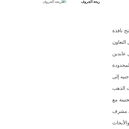
ريحة الجروف
ح نافذة
التعاون
 عابدين
لمحدودة
بارك أردول خاصة بعد اتخاذه القرار رقم 9 لسنة 2022م والقاضي بخفض الرسوم على جرام الذهب من 1000 جنيه إلى
ت الذهب
نينة مع
لى مشرف
الأبحاث