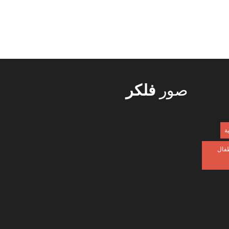
صور
فلكر
ية
طفال